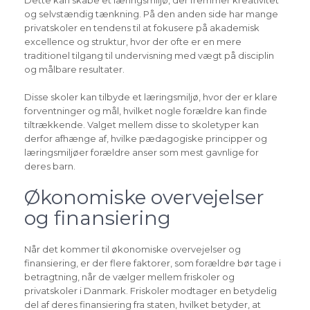
Dette kan skabe et læringsmiljø, der fremmer kreativitet
og selvstændig tænkning. På den anden side har mange
privatskoler en tendens til at fokusere på akademisk
excellence og struktur, hvor der ofte er en mere
traditionel tilgang til undervisning med vægt på disciplin
og målbare resultater.
Disse skoler kan tilbyde et læringsmiljø, hvor der er klare
forventninger og mål, hvilket nogle forældre kan finde
tiltrækkende. Valget mellem disse to skoletyper kan
derfor afhænge af, hvilke pædagogiske principper og
læringsmiljøer forældre anser som mest gavnlige for
deres barn.
Økonomiske overvejelser
og finansiering
Når det kommer til økonomiske overvejelser og
finansiering, er der flere faktorer, som forældre bør tage i
betragtning, når de vælger mellem friskoler og
privatskoler i Danmark. Friskoler modtager en betydelig
del af deres finansiering fra staten, hvilket betyder, at