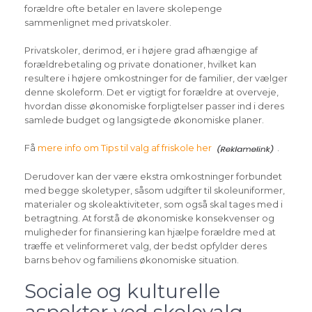
forældre ofte betaler en lavere skolepenge
sammenlignet med privatskoler.
Privatskoler, derimod, er i højere grad afhængige af
forældrebetaling og private donationer, hvilket kan
resultere i højere omkostninger for de familier, der vælger
denne skoleform. Det er vigtigt for forældre at overveje,
hvordan disse økonomiske forpligtelser passer ind i deres
samlede budget og langsigtede økonomiske planer.
Få
mere info om Tips til valg af friskole her
.
Derudover kan der være ekstra omkostninger forbundet
med begge skoletyper, såsom udgifter til skoleuniformer,
materialer og skoleaktiviteter, som også skal tages med i
betragtning. At forstå de økonomiske konsekvenser og
muligheder for finansiering kan hjælpe forældre med at
træffe et velinformeret valg, der bedst opfylder deres
barns behov og familiens økonomiske situation.
Sociale og kulturelle
aspekter ved skolevalg