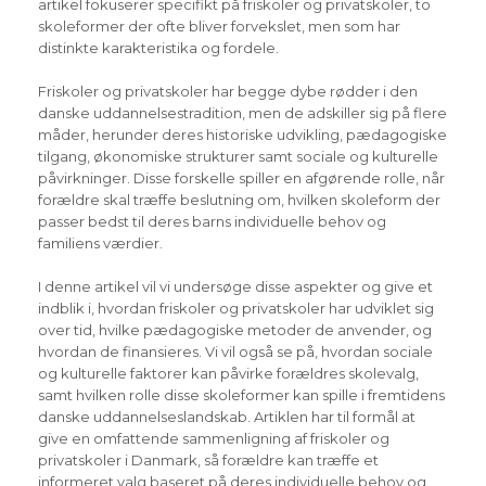
artikel fokuserer specifikt på friskoler og privatskoler, to
skoleformer der ofte bliver forvekslet, men som har
distinkte karakteristika og fordele.
Friskoler og privatskoler har begge dybe rødder i den
danske uddannelsestradition, men de adskiller sig på flere
måder, herunder deres historiske udvikling, pædagogiske
tilgang, økonomiske strukturer samt sociale og kulturelle
påvirkninger. Disse forskelle spiller en afgørende rolle, når
forældre skal træffe beslutning om, hvilken skoleform der
passer bedst til deres barns individuelle behov og
familiens værdier.
I denne artikel vil vi undersøge disse aspekter og give et
indblik i, hvordan friskoler og privatskoler har udviklet sig
over tid, hvilke pædagogiske metoder de anvender, og
hvordan de finansieres. Vi vil også se på, hvordan sociale
og kulturelle faktorer kan påvirke forældres skolevalg,
samt hvilken rolle disse skoleformer kan spille i fremtidens
danske uddannelseslandskab. Artiklen har til formål at
give en omfattende sammenligning af friskoler og
privatskoler i Danmark, så forældre kan træffe et
informeret valg baseret på deres individuelle behov og