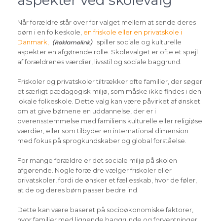
Når forældre står over for valget mellem at sende deres
børn i en folkeskole,
en friskole eller en privatskole i
Danmark,
spiller sociale og kulturelle
aspekter en afgørende rolle. Skolevalget er ofte et spejl
af forældrenes værdier, livsstil og sociale baggrund.
Friskoler og privatskoler tiltrækker ofte familier, der søger
et særligt pædagogisk miljø, som måske ikke findes i den
lokale folkeskole. Dette valg kan være påvirket af ønsket
om at give børnene en uddannelse, der er i
overensstemmelse med familiens kulturelle eller religiøse
værdier, eller som tilbyder en international dimension
med fokus på sprogkundskaber og global forståelse.
For mange forældre er det sociale miljø på skolen
afgørende. Nogle forældre vælger friskoler eller
privatskoler, fordi de ønsker et fællesskab, hvor de føler,
at de og deres børn passer bedre ind.
Dette kan være baseret på socioøkonomiske faktorer,
hvor familier med lignende baggrunde og forventninger