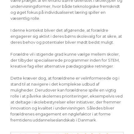
være præget af en endnu større diversitet i skoletyper og
undervisningsformer, hvor både teknologiske fremskridt
og øget fokus på individualiseret læring spiller en
væsentlig rolle.
I denne kontekst bliver det afgørende, at forældre
engagerer sig aktivt i deres børns skolevalg for at sikre, at
deres behov og potentialer bliver mødt bedst muligt.
Forældre vil i stigende grad kunne vælge mellem skoler,
der tilbyder specialiserede programmer inden for STEM,
kreative fag eller alternative pædagogiske retninger.
Dette kræver dog, at forældrene er velinformerede og i
stand til at navigere i det komplekse udbud af
muligheder. Derudover kan forældrene spille en vigtig
rolle i at påvirke skolernes prioriteringer, eksempelvis ved
at deltage i skolebestyrelser eller initiativer, der fremmer
innovation og kvalitet i undervisningen. Således bliver
forældrenes engagement en nøglefaktor i at forme
fremtidens uddannelseslandskab i Danmark.