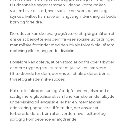
til uddannelse søger sammen. I denne kontekst kan
skolen blive et sted, hvor sociale netværk dannes og
styrkes, hvilket kan have en langvarig indvirkning på både
børn og forældre.
Derudover kan skolevalg også være et spørgsmål om at
ønske at beskytte ens børn fra visse sociale udfordringer,
man måske forbinder med den lokale folkeskole, såsom
mobning eller manglende disciplin.
Forældre kan opleve, at privatskoler og friskoler tilbyder
et mere trygt og struktureret miljø, hvilket kan være
tiltrækkende for dem, der ønsker at sikre deres børns
trivsel og akademiske succes.
Kulturelle faktorer kan også indgå i overvejelserne. I et
stadig mere globaliseret samfund kan skoler, der tilbyder
undervisning på engelsk eller har en international
orientering, appellere til forældre, der ønsker at
forberede deres børn til en verden, hvor kulturel og
sproglig kompetence er afgørende.