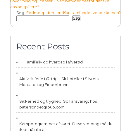
Indlægsnavigation
Lovgivning og licenser: Hvad betyder det for danske
casino spillere?
Søg
Fedmeepidemien: Kan samfundet vende kurven?
Søg
Recent Posts
Familieliv og hverdag i Øverød
Aktiv skiferie i Østrig – Skihoteller i Silvretta
Montafon og Fieberbrunn
Sikkerhed og tryghed: Spil ansvarligt hos
patersonbetgroup.com
Kampprogrammet afsløret: Disse vm-brag må du
ikke gå glip af