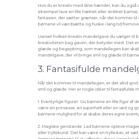
Hvis du er kreativ med dine hænder, kan du også o
eksempel lave en lille hæklet eller strikket bams
fantasien, der sætter grænser, når det kommer til
børnene vil værdsætte og huske i lang tid fremove
Uanset hvilken kreativ mandelgave du vælger til bø
kreativiteten bag gaven, der betyder mest. Det er 
glæde og begejstring, som mandellegen kan skabe
mandelgave, der vil bringe smil og glæde til børne
3. Fantasifulde mandel
Når det kommer til mandellegen, er det altid sjov
smil og glæde. Her er nogle idéer til fantasifulde m
1. Eventyrlige figurer: Giv børnene en lille figur af
være en prinsesse, en superhelt eller en sød og sjov 
børnene mulighed for at skabe deres egne eventy
2. Magiske genstande: Lad børnene opleve magien 
eller tryllekunst. Det kan være en tryllestav, et sæt
inspirere børnene til at udforske deres egen krea