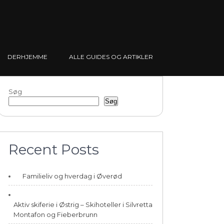
DERHJEMME
ALLE GUIDES OG ARTIKLER
Søg
Søg
Recent Posts
Familieliv og hverdag i Øverød
Aktiv skiferie i Østrig – Skihoteller i Silvretta
Montafon og Fieberbrunn