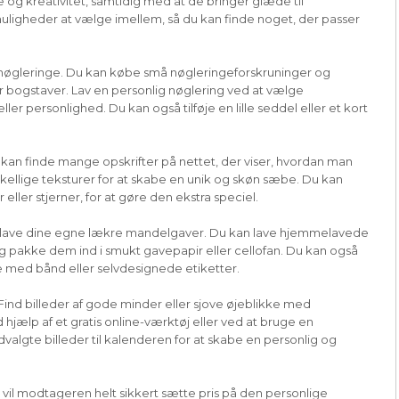
 og kreativitet, samtidig med at de bringer glæde til
ligheder at vælge imellem, så du kan finde noget, der passer
e nøgleringe. Du kan købe små nøgleringeforskruninger og
r bogstaver. Lav en personlig nøglering ved at vælge
er personlighed. Du kan også tilføje en lille seddel eller et kort
kan finde mange opskrifter på nettet, der viser, hvordan man
orskellige teksturer for at skabe en unik og skøn sæbe. Du kan
eller stjerner, for at gøre den ekstra speciel.
 at lave dine egne lækre mandelgaver. Du kan lave hjemmelavede
g pakke dem ind i smukt gavepapir eller cellofan. Du kan også
e med bånd eller selvdesignede etiketter.
 Find billeder af gode minder eller sjove øjeblikke med
jælp af et gratis online-værktøj eller ved at bruge en
dvalgte billeder til kalenderen for at skabe en personlig og
vil modtageren helt sikkert sætte pris på den personlige