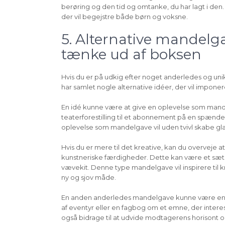
berøring og den tid og omtanke, du har lagt i den
der vil begejstre både børn og voksne.
5. Alternative mandelga
tænke ud af boksen
Hvis du er på udkig efter noget anderledes og unikt
har samlet nogle alternative idéer, der vil impon
En idé kunne være at give en oplevelse som mandelg
teaterforestilling til et abonnement på en spænden
oplevelse som mandelgave vil uden tvivl skabe glæ
Hvis du er mere til det kreative, kan du overveje 
kunstneriske færdigheder. Dette kan være et sæt ti
vævekit. Denne type mandelgave vil inspirere til 
ny og sjov måde.
En anden anderledes mandelgave kunne være en
af eventyr eller en fagbog om et emne, der inter
også bidrage til at udvide modtagerens horisont o