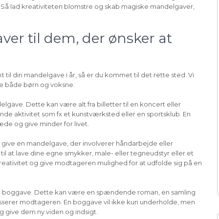
. Så lad kreativiteten blomstre og skab magiske mandelgaver,
ver til dem, der ønsker at
 til din mandelgave i år, så er du kommet til det rette sted. Vi
ere både børn og voksne.
ave. Dette kan være alt fra billetter til en koncert eller
de aktivitet som fx et kunstværksted eller en sportsklub. En
de og give minder for livet.
at give en mandelgave, der involverer håndarbejde eller
l at lave dine egne smykker, male- eller tegneudstyr eller et
kreativitet og give modtageren mulighed for at udfolde sig på en
 boggave. Dette kan være en spændende roman, en samling
esserer modtageren. En boggave vil ikke kun underholde, men
g give dem ny viden og indsigt.