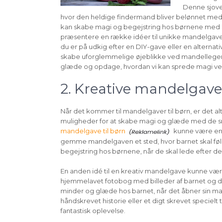
Denne sjove
hvor den heldige findermand bliver belønnet med
kan skabe magi og begejstring hos børnene med kre
præsentere en række idéer til unikke mandelgaver,
du er på udkig efter en DIY-gave eller en alterna
skabe uforglemmelige øjeblikke ved mandellegen. S
glæde og opdage, hvordan vi kan sprede magi v
2. Kreative mandelgaver
Når det kommer til mandelgaver til børn, er det a
muligheder for at skabe magi og glæde med de små
mandelgave til børn
kunne være en 
gemme mandelgaven et sted, hvor barnet skal føl
begejstring hos børnene, når de skal lede efter 
En anden idé til en kreativ mandelgave kunne vær
hjemmelavet fotobog med billeder af barnet og de
minder og glæde hos barnet, når det åbner sin 
håndskrevet historie eller et digt skrevet speciel
fantastisk oplevelse.