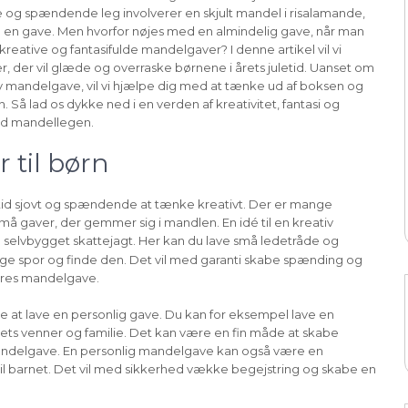
 og spændende leg involverer en skjult mandel i risalamande,
 en gave. Men hvorfor nøjes med en almindelig gave, når man
ative og fantasifulde mandelgaver? I denne artikel vil vi
 der vil glæde og overraske børnene i årets juletid. Uanset om
tiv mandelgave, vil vi hjælpe dig med at tænke ud af boksen og
å lad os dykke ned i en verden af kreativitet, fantasi og
ed mandellegen.
 til børn
ltid sjovt og spændende at tænke kreativt. Der er mange
 gaver, der gemmer sig i mandlen. En idé til en kreativ
selvbygget skattejagt. Her kan du lave små ledetråde og
ge spor og finde den. Det vil med garanti skabe spænding og
deres mandelgave.
e at lave en personlig gave. Du kan for eksempel lave en
ts venner og familie. Det kan være en fin måde at skabe
mandelgave. En personlig mandelgave kan også være en
t til barnet. Det vil med sikkerhed vække begejstring og skabe en