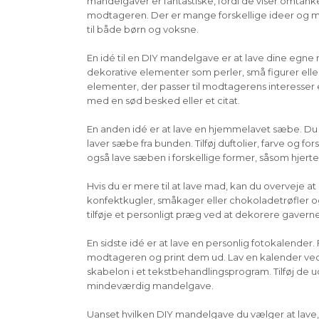
mandelgaver er fantastiske, fordi de viser omtanke
modtageren. Der er mange forskellige ideer og mu
til både børn og voksne.
En idé til en DIY mandelgave er at lave dine egn
dekorative elementer som perler, små figurer elle
elementer, der passer til modtagerens interesser ell
med en sød besked eller et citat.
En anden idé er at lave en hjemmelavet sæbe. Du 
laver sæbe fra bunden. Tilføj duftolier, farve og f
også lave sæben i forskellige former, såsom hjerter 
Hvis du er mere til at lave mad, kan du overveje
konfektkugler, småkager eller chokoladetrøfler o
tilføje et personligt præg ved at dekorere gavern
En sidste idé er at lave en personlig fotokalender.
modtageren og print dem ud. Lav en kalender ved h
skabelon i et tekstbehandlingsprogram. Tilføj de u
mindeværdig mandelgave.
Uanset hvilken DIY mandelgave du vælger at lave, 