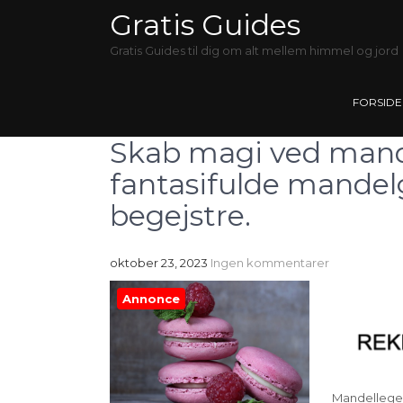
Gratis Guides
Gratis Guides til dig om alt mellem himmel og jord
FORSIDE
Skab magi ved mande
fantasifulde mandelga
begejstre.
oktober 23, 2023
Ingen kommentarer
Annonce
Mandellegen 