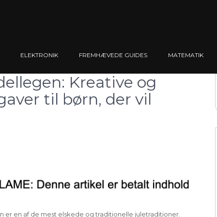
ELEKTRONIK
FREMHÆVEDE GUIDES
MATEMATIK
llegen: Kreative og
ver til børn, der vil
er en af de mest elskede og traditionelle juletraditioner.