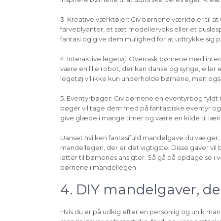
3. Kreative værktøjer: Giv børnene værktøjer til a
farveblyanter, et sæt modellervoks eller et pusles
fantasi og give dem mulighed for at udtrykke si
4. Interaktive legetøj: Overrask børnene med inte
være en lille robot, der kan danse og synge, eller en
legetøj vil ikke kun underholde børnene, men ogs
5. Eventyrbøger: Giv børnene en eventyrbog fyldt 
bøger vil tage dem med på fantastiske eventyr og 
give glæde i mange timer og være en kilde til lær
Uanset hvilken fantasifuld mandelgave du vælger, e
mandellegen, der er det vigtigste. Disse gaver vi
latter til børnenes ansigter. Så gå på opdagelse i
børnene i mandellegen.
4. DIY mandelgaver, d
Hvis du er på udkig efter en personlig og unik ma