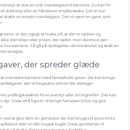
verveje at lave en unik mandelgave til børnene. Du kan for
e, et dukketøj eller en håndlavet smykkeæske. Det er kun
 at skabe en kreativ mandelgave. Det vil være en gave, som
r.
rnene, er det vigtigt at huske på, at det er tanken og
ikke størrelsen eller prisen, der tæller, men derimod den
 hos børnene. Så gå på opdagelse i din kreativitet og skab en
nes ansigter.
gaver, der spreder glæde
t at overraske børnene med fantasifulde gaver, der kan bringe
andelgaver, der vil begejstre enhver lille deltager.
 deres yndlingskarakter fra et eventyr eller en tegnefilm. Det kan
dyr. Disse små figurer vil bringe fantasien til live og give
r.
ved at give dem en genstand, der kan bruges til sjove tricks
 spillekort eller en lille magisk kugle. Disse genstande vil
tivitet og skabe deres egne magiske øjeblikke.