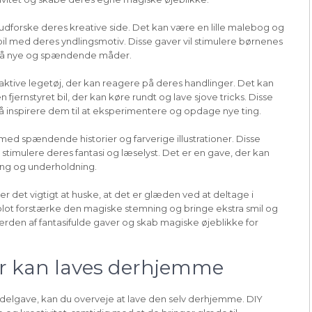
t udforske deres kreative side. Det kan være en lille malebog og
pil med deres yndlingsmotiv. Disse gaver vil stimulere børnenes
g på nye og spændende måder.
raktive legetøj, der kan reagere på deres handlinger. Det kan
 fjernstyret bil, der kan køre rundt og lave sjove tricks. Disse
å inspirere dem til at eksperimentere og opdage nye ting.
med spændende historier og farverige illustrationer. Disse
stimulere deres fantasi og læselyst. Det er en gave, der kan
ing og underholdning.
r det vigtigt at huske, at det er glæden ved at deltage i
l blot forstærke den magiske stemning og bringe ekstra smil og
 verden af fantasifulde gaver og skab magiske øjeblikke for
er kan laves derhjemme
ndelgave, kan du overveje at lave den selv derhjemme. DIY