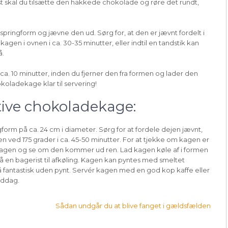
st skal du tilsætte den hakkede chokolade og røre det rundt,
springform og jævne den ud. Sørg for, at den er jævnt fordelt i
kagen i ovnen i ca. 30-35 minutter, eller indtil en tandstik kan
å.
 ca. 10 minutter, inden du fjerner den fra formen og lader den
okoladekage klar til servering!
tive chokoladekage:
gform på ca. 24 cm i diameter. Sørg for at fordele dejen jævnt,
en ved 175 grader i ca. 45-50 minutter. For at tjekke om kagen er
f kagen og se om den kommer ud ren. Lad kagen køle af i formen
på en bagerist til afkøling. Kagen kan pyntes med smeltet
fantastisk uden pynt. Servér kagen med en god kop kaffe eller
iddag.
Sådan undgår du at blive fanget i gældsfælden