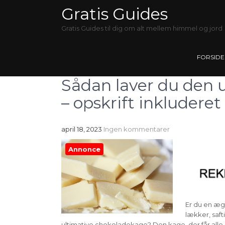
Gratis Guides
Gratis Guides til dig om alt mellem himmel og jord
FORSIDE
Sådan laver du den 
– opskrift inkluderet
april 18, 2023
Ingen kommentarer
Annonce
Er du en æg
lækker, saf
ultimative chokoladekage? Den kage, der får alle 