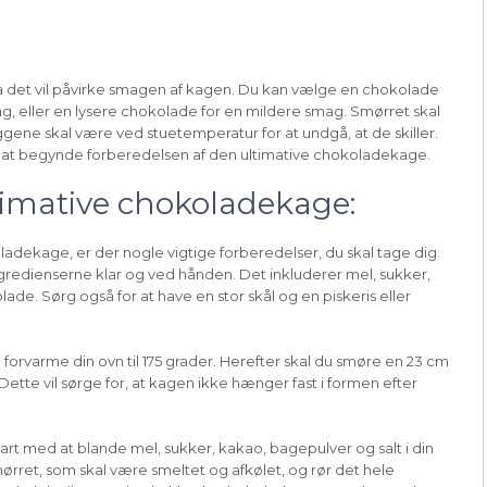
da det vil påvirke smagen af kagen. Du kan vælge en chokolade
, eller en lysere chokolade for en mildere smag. Smørret skal
ene skal være ved stuetemperatur for at undgå, at de skiller.
til at begynde forberedelsen af den ultimative chokoladekage.
timative chokoladekage:
dekage, er der nogle vigtige forberedelser, du skal tage dig.
ngredienserne klar og ved hånden. Det inkluderer mel, sukker,
de. Sørg også for at have en stor skål og en piskeris eller
u forvarme din ovn til 175 grader. Herefter skal du smøre en 23 cm
ette vil sørge for, at kagen ikke hænger fast i formen efter
tart med at blande mel, sukker, kakao, bagepulver og salt i din
rret, som skal være smeltet og afkølet, og rør det hele