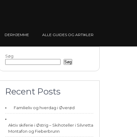
DERHJEMME
ALLE GUIDES OG ARTIKLER
Søg
Søg
Recent Posts
Familieliv og hverdag i Øverød
Aktiv skiferie i Østrig – Skihoteller i Silvretta
Montafon og Fieberbrunn