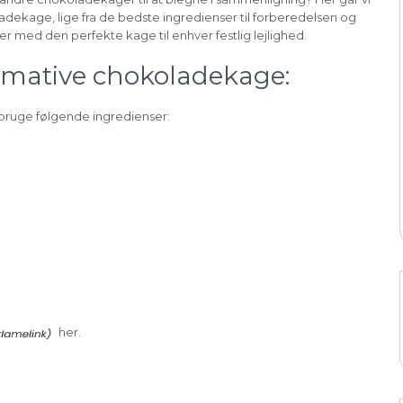
dekage, lige fra de bedste ingredienser til forberedelsen og
er med den perfekte kage til enhver festlig lejlighed.
timative chokoladekage:
 bruge følgende ingredienser:
her.