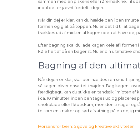
sammen med en piskeris eller røremaskine. Til sid
indtil det er jævnt fordelt i dejen.
Når din dej er klar, kan du hælde den i den smurte 
formen og glat på toppen. Nu er det tid til at bage 
trækkes ud af midten af kagen uden at have dej p
Efter bagning skal du lade kagen køle af i formen i
køle helt af på en bagerist. Nu er din ultimative ch
Bagning af den ultima
Når dejen er klar, skal den hældes i en smurt sprin
så kagen bliver ensartet i højden. Bag kagen i ovn
færdigbagt, kan du stikke en tandstik i midten a
i ca. 10 minutter, inden den tages ud og placeres 
chokolade eller flødeskum, men den smager også 
te som en lækker og sød afslutning på en dejlig m
Indlægsnavigation
Horsens for børn: 5 sjove og kreative aktiviteter