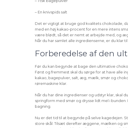
– 1 tsk bagepulver
– En knivspids salt
Det er vigtigt at bruge god kvalitets chokolade, 
med en høj kakao-procent for en mere intens smag
være blødt, så det er nemt at arbejde med, og ægg
Når du har samlet alle ingredienserne, er du klar 
Forberedelse af den ul
Før du kan begynde at bage den ultimative chokola
Først og fremmest skal du sørge for at have alle i
kakao, bagepulver, salt, æg, mælk, smør og chokola
røremaskine klar.
Når du har dine ingredienser og udstyr klar, skal d
springform med smør og drysse lidt mel i bunden. D
bagning.
Nu er det tid til at begynde på selve kagedejen. S
store skål. Tilsæt derefter æggene, mælken og smø