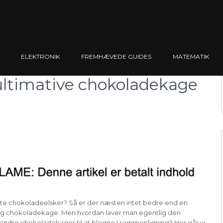
ELEKTRONIK
FREMHÆVEDE GUIDES
MATEMATIK
ultimative chokoladekage
te chokoladeelsker? Så er der næsten intet bedre end en
tig chokoladekage. Men hvordan laver man egentlig den
andre chokoladekager til at blegne i sammenligning? Her går vi