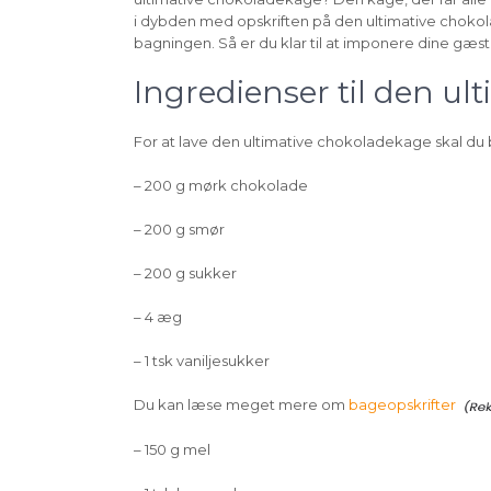
i dybden med opskriften på den ultimative chokola
bagningen. Så er du klar til at imponere dine gæst
Ingredienser til den ul
For at lave den ultimative chokoladekage skal du
– 200 g mørk chokolade
– 200 g smør
– 200 g sukker
– 4 æg
– 1 tsk vaniljesukker
Du kan læse meget mere om
bageopskrifter
– 150 g mel