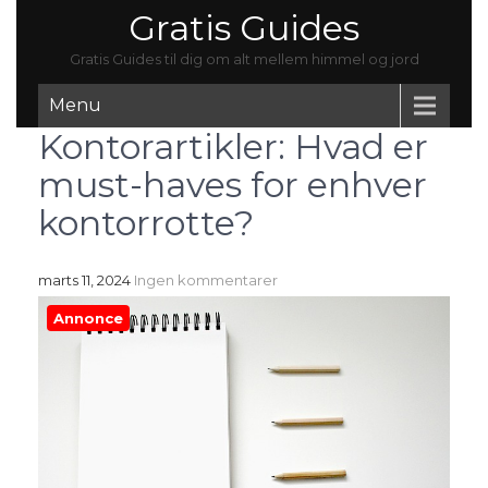
Gratis Guides
Gratis Guides til dig om alt mellem himmel og jord
Menu
Kontorartikler: Hvad er
must-haves for enhver
kontorrotte?
marts 11, 2024
Ingen kommentarer
Annonce