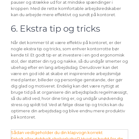
pauser og strække ud for at mindske spændinger i
kroppen. Med de rette komfortable arbejdsredskaber
kan du arbejde mere effektivt og sundt på kontoret.
6. Ekstra tip og tricks
Når det kommer til at være effektiv på kontoret, er der
nogle ekstra tip og tricks, som enhver kontorrotte bør
kende til. Et godt tip er at investere i en god ergonomisk
stol, der støtter din ryg og nakke, så du undgår smerter og
ubehag efter en lang arbejdsdag. Derudover kan det
være en god idé at skabe et inspirerende arbejdsmiljø
med planter, billeder og personlige genstande, der gør
dig glad og motiveret. Endelig kan det være nyttigt at
bruge tid på at organisere din arbejdsplads regelmæssigt,
så du altid ved, hvor dine ting er, og undgår unødvendig
stress og spildt tid. Ved at følge disse tip og tricks kan du
optimere din arbejdsdag og blive endnu mere produktiv
på kontoret.
Indlægsnavigation
Sådan vedligeholder du din klapvogn korrekt
Enkelt eller dobbelt chokerkabel? Hvad er bedst for din