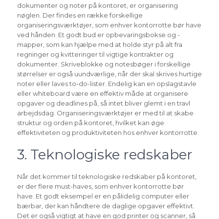
dokumenter og noter på kontoret, er organisering
nøglen. Der findes en række forskellige
organiseringsværktøjer, som enhver kontorrotte bør have
ved hånden. Et godt bud er opbevaringsbokse og -
mapper, som kan hjælpe med at holde styr på alt fra
regninger og kvitteringer til vigtige kontrakter og
dokumenter. Skriveblokke og notesbøger i forskellige
størrelser er også uundværlige, når der skal skrives hurtige
noter eller laves to-do-lister. Endelig kan en opslagstavle
eller whiteboard være en effektiv måde at organisere
opgaver og deadlines på, så intet bliver glemt i en travl
arbejdsdag. Organiseringsværktøjer er med til at skabe
struktur og orden på kontoret, hvilket kan øge
effektiviteten og produktiviteten hos enhver kontorrotte.
3. Teknologiske redskaber
Når det kommer til teknologiske redskaber på kontoret,
er der flere must-haves, som enhver kontorrotte bør
have. Et godt eksempel er en pålidelig computer eller
bærbar, der kan håndtere de daglige opgaver effektivt.
Det er også vigtigt at have en god printer og scanner, så