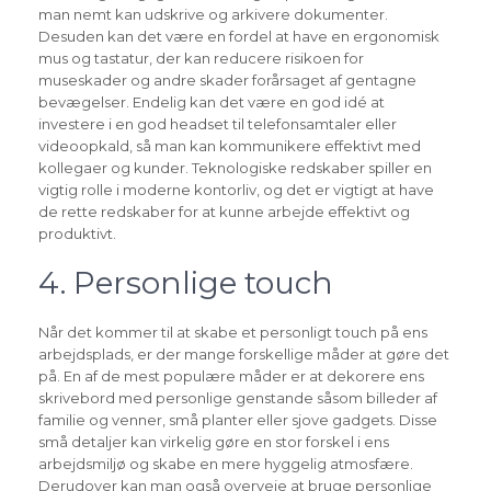
man nemt kan udskrive og arkivere dokumenter.
Desuden kan det være en fordel at have en ergonomisk
mus og tastatur, der kan reducere risikoen for
museskader og andre skader forårsaget af gentagne
bevægelser. Endelig kan det være en god idé at
investere i en god headset til telefonsamtaler eller
videoopkald, så man kan kommunikere effektivt med
kollegaer og kunder. Teknologiske redskaber spiller en
vigtig rolle i moderne kontorliv, og det er vigtigt at have
de rette redskaber for at kunne arbejde effektivt og
produktivt.
4. Personlige touch
Når det kommer til at skabe et personligt touch på ens
arbejdsplads, er der mange forskellige måder at gøre det
på. En af de mest populære måder er at dekorere ens
skrivebord med personlige genstande såsom billeder af
familie og venner, små planter eller sjove gadgets. Disse
små detaljer kan virkelig gøre en stor forskel i ens
arbejdsmiljø og skabe en mere hyggelig atmosfære.
Derudover kan man også overveje at bruge personlige