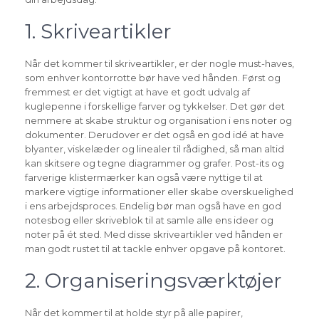
1. Skriveartikler
Når det kommer til skriveartikler, er der nogle must-haves,
som enhver kontorrotte bør have ved hånden. Først og
fremmest er det vigtigt at have et godt udvalg af
kuglepenne i forskellige farver og tykkelser. Det gør det
nemmere at skabe struktur og organisation i ens noter og
dokumenter. Derudover er det også en god idé at have
blyanter, viskelæder og linealer til rådighed, så man altid
kan skitsere og tegne diagrammer og grafer. Post-its og
farverige klistermærker kan også være nyttige til at
markere vigtige informationer eller skabe overskuelighed
i ens arbejdsproces. Endelig bør man også have en god
notesbog eller skriveblok til at samle alle ens ideer og
noter på ét sted. Med disse skriveartikler ved hånden er
man godt rustet til at tackle enhver opgave på kontoret.
2. Organiseringsværktøjer
Når det kommer til at holde styr på alle papirer,