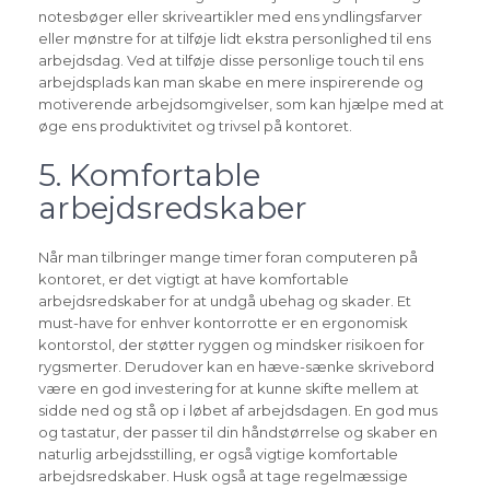
notesbøger eller skriveartikler med ens yndlingsfarver
eller mønstre for at tilføje lidt ekstra personlighed til ens
arbejdsdag. Ved at tilføje disse personlige touch til ens
arbejdsplads kan man skabe en mere inspirerende og
motiverende arbejdsomgivelser, som kan hjælpe med at
øge ens produktivitet og trivsel på kontoret.
5. Komfortable
arbejdsredskaber
Når man tilbringer mange timer foran computeren på
kontoret, er det vigtigt at have komfortable
arbejdsredskaber for at undgå ubehag og skader. Et
must-have for enhver kontorrotte er en ergonomisk
kontorstol, der støtter ryggen og mindsker risikoen for
rygsmerter. Derudover kan en hæve-sænke skrivebord
være en god investering for at kunne skifte mellem at
sidde ned og stå op i løbet af arbejdsdagen. En god mus
og tastatur, der passer til din håndstørrelse og skaber en
naturlig arbejdsstilling, er også vigtige komfortable
arbejdsredskaber. Husk også at tage regelmæssige