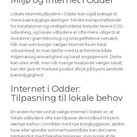
Lokale internetudbydere i Odder kan også bidrage til
mere bæredygtige løsninger. Mindre transportafstande
for installationer og vedligeholdelse betyder lavere CO2-
udledning, og lokale udbydere er ofte mere villige til at
investere i grøn teknologi og energieffektive netværk.
Når man som borger vælger internet fra en lokal
virksomhed, er man derfor med til at fremme både
miljømæssig ansvarlighed og lokalt engagement. Dette
kan virke småt, men når mange husstande vælger lokalt,
kan det give et markant positivt aftryk på byens samlede
bæredygtighed.
Internet i Odder:
Tilpasning til lokale behov
En anden fordel ved at vælge internet i Odder er, at
lokale udbydere ofte kan tilpasse deres tilbud til byens
særlige behov. I områder med nye boligbyggerier, ældre
huse eller spredte sommerhusområder kan det være
nødvendigt med fleksible løsninger, som nogle af de