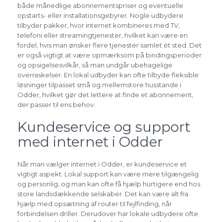
både månedlige abonnementspriser og eventuelle
opstarts- eller installationsgebyrer. Nogle udbydere
tilbyder pakker, hvor internet kombineres med TV,
telefoni eller streamingtjenester, hvilket kan være en
fordel, hvis man ønsker flere tjenester samlet ét sted. Det
er også vigtigt at være opmærksom på bindingsperioder
og opsigelsesvilkår, så man undgår ubehagelige
overraskelser. En lokal udbyder kan ofte tilbyde fleksible
løsninger tilpasset små og mellemstore husstande i
Odder, hvilket gør det lettere at finde et abonnement,
der passer til ens behov.
Kundeservice og support
med internet i Odder
Når man vælger internet i Odder, er kundeservice et
vigtigt aspekt. Lokal support kan være mere tilgængelig
og personlig, og man kan ofte få hjælp hurtigere end hos
store landsdækkende selskaber. Det kan være alt fra
hjælp med opsætning af router til fejlfinding, når
forbindelsen driller. Derudover har lokale udbydere ofte