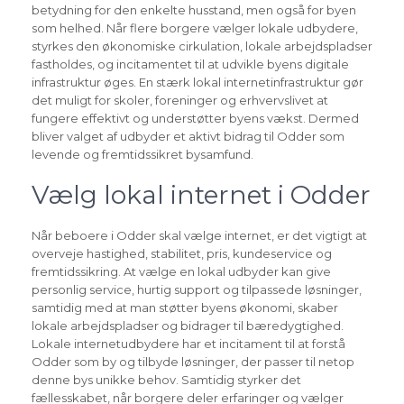
betydning for den enkelte husstand, men også for byen
som helhed. Når flere borgere vælger lokale udbydere,
styrkes den økonomiske cirkulation, lokale arbejdspladser
fastholdes, og incitamentet til at udvikle byens digitale
infrastruktur øges. En stærk lokal internetinfrastruktur gør
det muligt for skoler, foreninger og erhvervslivet at
fungere effektivt og understøtter byens vækst. Dermed
bliver valget af udbyder et aktivt bidrag til Odder som
levende og fremtidssikret bysamfund.
Vælg lokal internet i Odder
Når beboere i Odder skal vælge internet, er det vigtigt at
overveje hastighed, stabilitet, pris, kundeservice og
fremtidssikring. At vælge en lokal udbyder kan give
personlig service, hurtig support og tilpassede løsninger,
samtidig med at man støtter byens økonomi, skaber
lokale arbejdspladser og bidrager til bæredygtighed.
Lokale internetudbydere har et incitament til at forstå
Odder som by og tilbyde løsninger, der passer til netop
denne bys unikke behov. Samtidig styrker det
fællesskabet, når borgere deler erfaringer og vælger