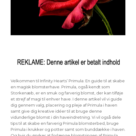
Velkommen til Infinity Hearts’ Primula: En guide til at skabe
en magisk blomsterhave. Primula, også kendt som
Storkenæb, er en smuk og farverig blomst, der kan tilføje
et strejf af magi til enhver have. I denne artikel vil vi guide
dig gennem valg, placering og pleje af Primula i haven
samt give dig kreative idéer til at bruge denne
vidunderlige blomst i din haveindretning. Vi vil også dele
tips til at skabe en farverig Primula blomsterbed, bruge
Primula i krukker og potter samt som bunddække i haven.
Og hvis du ønsker at forlænge blomstringen af Primula,