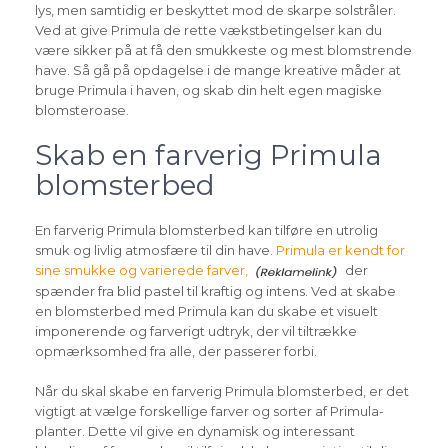
lys, men samtidig er beskyttet mod de skarpe solstråler.
Ved at give Primula de rette vækstbetingelser kan du
være sikker på at få den smukkeste og mest blomstrende
have. Så gå på opdagelse i de mange kreative måder at
bruge Primula i haven, og skab din helt egen magiske
blomsteroase.
Skab en farverig Primula
blomsterbed
En farverig Primula blomsterbed kan tilføre en utrolig
smuk og livlig atmosfære til din have.
Primula er kendt for
sine smukke og varierede farver,
der
spænder fra blid pastel til kraftig og intens. Ved at skabe
en blomsterbed med Primula kan du skabe et visuelt
imponerende og farverigt udtryk, der vil tiltrække
opmærksomhed fra alle, der passerer forbi.
Når du skal skabe en farverig Primula blomsterbed, er det
vigtigt at vælge forskellige farver og sorter af Primula-
planter. Dette vil give en dynamisk og interessant