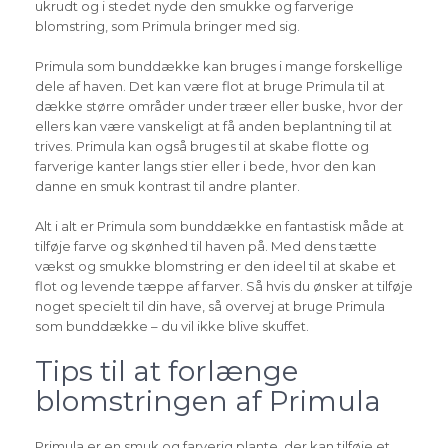
ukrudt og i stedet nyde den smukke og farverige
blomstring, som Primula bringer med sig.
Primula som bunddække kan bruges i mange forskellige
dele af haven. Det kan være flot at bruge Primula til at
dække større områder under træer eller buske, hvor der
ellers kan være vanskeligt at få anden beplantning til at
trives. Primula kan også bruges til at skabe flotte og
farverige kanter langs stier eller i bede, hvor den kan
danne en smuk kontrast til andre planter.
Alt i alt er Primula som bunddække en fantastisk måde at
tilføje farve og skønhed til haven på. Med dens tætte
vækst og smukke blomstring er den ideel til at skabe et
flot og levende tæppe af farver. Så hvis du ønsker at tilføje
noget specielt til din have, så overvej at bruge Primula
som bunddække – du vil ikke blive skuffet.
Tips til at forlænge
blomstringen af Primula
Primula er en smuk og farverig plante, der kan tilføje et