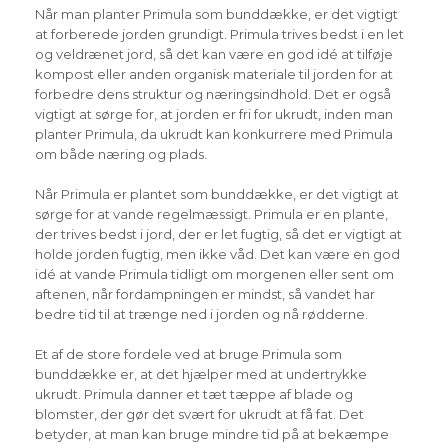
Når man planter Primula som bunddække, er det vigtigt
at forberede jorden grundigt. Primula trives bedst i en let
og veldrænet jord, så det kan være en god idé at tilføje
kompost eller anden organisk materiale til jorden for at
forbedre dens struktur og næringsindhold. Det er også
vigtigt at sørge for, at jorden er fri for ukrudt, inden man
planter Primula, da ukrudt kan konkurrere med Primula
om både næring og plads.
Når Primula er plantet som bunddække, er det vigtigt at
sørge for at vande regelmæssigt. Primula er en plante,
der trives bedst i jord, der er let fugtig, så det er vigtigt at
holde jorden fugtig, men ikke våd. Det kan være en god
idé at vande Primula tidligt om morgenen eller sent om
aftenen, når fordampningen er mindst, så vandet har
bedre tid til at trænge ned i jorden og nå rødderne.
Et af de store fordele ved at bruge Primula som
bunddække er, at det hjælper med at undertrykke
ukrudt. Primula danner et tæt tæppe af blade og
blomster, der gør det svært for ukrudt at få fat. Det
betyder, at man kan bruge mindre tid på at bekæmpe