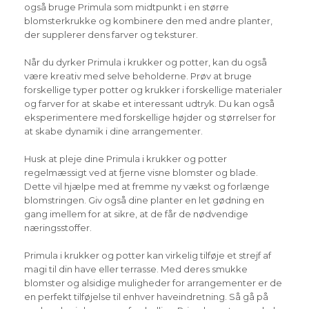
også bruge Primula som midtpunkt i en større
blomsterkrukke og kombinere den med andre planter,
der supplerer dens farver og teksturer.
Når du dyrker Primula i krukker og potter, kan du også
være kreativ med selve beholderne. Prøv at bruge
forskellige typer potter og krukker i forskellige materialer
og farver for at skabe et interessant udtryk. Du kan også
eksperimentere med forskellige højder og størrelser for
at skabe dynamik i dine arrangementer.
Husk at pleje dine Primula i krukker og potter
regelmæssigt ved at fjerne visne blomster og blade.
Dette vil hjælpe med at fremme ny vækst og forlænge
blomstringen. Giv også dine planter en let gødning en
gang imellem for at sikre, at de får de nødvendige
næringsstoffer.
Primula i krukker og potter kan virkelig tilføje et strejf af
magi til din have eller terrasse. Med deres smukke
blomster og alsidige muligheder for arrangementer er de
en perfekt tilføjelse til enhver haveindretning. Så gå på