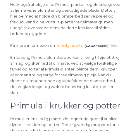
Husk også at pleje dine Primula-planter regelmæssigt ved
at fjerne visne blomster og beskadigede blade. Dette vil
hjælpe med at holde din blomsterbed ser velplejet og
frisk ud. Vand dine Primula-planter regelmæssigt, men
undgå at overvande dem, da dette kan føre til rådne
rødder og sygdom.
Få mere information om
infinity hearts
her.
En farverig Primula blomsterbed kan virkelig tilføje et strejf
af magi og skønhed til din have. Ved at vælge forskellige
farver og sorter af Primula-planter, plante dem i grupper
eller mønstre og sørge for regelmæssig pleje, kan du
skabe en imponerende og iøjnefaldende blomsterbed,
der vil glæde øjet og vække beundring fra alle, der ser
den.
Primula i krukker og potter
Primula er en alsidig plante, der egner sig godt til at blive
dyrket i krukker og potter. Dette giver dig mulighed for at
skabe smukke blomsterarrangementer på terrassen,