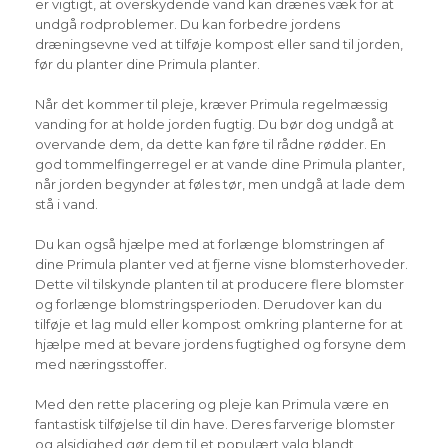
er vigtigt, at overskydende vand kan drænes væk for at
undgå rodproblemer. Du kan forbedre jordens
dræningsevne ved at tilføje kompost eller sand til jorden,
før du planter dine Primula planter.
Når det kommer til pleje, kræver Primula regelmæssig
vanding for at holde jorden fugtig. Du bør dog undgå at
overvande dem, da dette kan føre til rådne rødder. En
god tommelfingerregel er at vande dine Primula planter,
når jorden begynder at føles tør, men undgå at lade dem
stå i vand.
Du kan også hjælpe med at forlænge blomstringen af
dine Primula planter ved at fjerne visne blomsterhoveder.
Dette vil tilskynde planten til at producere flere blomster
og forlænge blomstringsperioden. Derudover kan du
tilføje et lag muld eller kompost omkring planterne for at
hjælpe med at bevare jordens fugtighed og forsyne dem
med næringsstoffer.
Med den rette placering og pleje kan Primula være en
fantastisk tilføjelse til din have. Deres farverige blomster
og alsidighed gør dem til et populært valg blandt