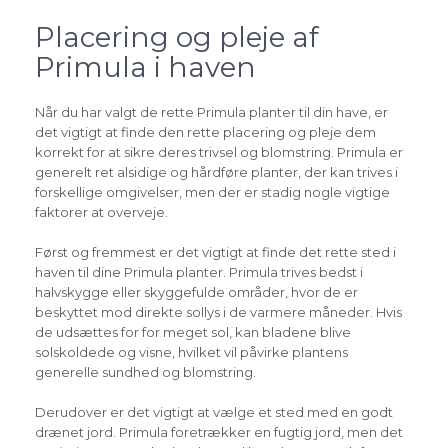
Placering og pleje af
Primula i haven
Når du har valgt de rette Primula planter til din have, er
det vigtigt at finde den rette placering og pleje dem
korrekt for at sikre deres trivsel og blomstring. Primula er
generelt ret alsidige og hårdføre planter, der kan trives i
forskellige omgivelser, men der er stadig nogle vigtige
faktorer at overveje.
Først og fremmest er det vigtigt at finde det rette sted i
haven til dine Primula planter. Primula trives bedst i
halvskygge eller skyggefulde områder, hvor de er
beskyttet mod direkte sollys i de varmere måneder. Hvis
de udsættes for for meget sol, kan bladene blive
solskoldede og visne, hvilket vil påvirke plantens
generelle sundhed og blomstring.
Derudover er det vigtigt at vælge et sted med en godt
drænet jord. Primula foretrækker en fugtig jord, men det