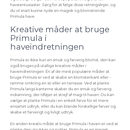
haveentusiaster. Sørg for at følge disse retningslinjer, og
du vil snart kunne nyde en magisk og blomstrende
Primula have.
Kreative måder at bruge
Primula i
haveindretningen
Primula er ikke kun en smuk og farverig blomst, den kan
også bruges på utallige kreative måder i
haveindretningen. Én af de mest populære måder at
bruge Primula er ved at skabe en blomsterkant eller -
ramme omkring en sti eller en terrasse. Ved at plante
Primula langs kanterne skaber du en smuk og farverig
indramning, der tilføjer et strejf af magi til haven. Du kan
vælge at plante Primula i en enkelt farve for et mere
ensartet udtryk, eller du kan blande forskellige farver og
skabe et farverigt og livligt udtryk.
En anden kreativ måde at bruge Primula i haven er ved at
plante den i krukker og potter. Primula er en meget