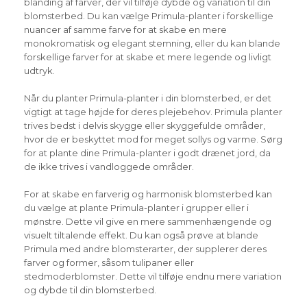
blanding af farver, der vil tilføje dybde og variation til din
blomsterbed. Du kan vælge Primula-planter i forskellige
nuancer af samme farve for at skabe en mere
monokromatisk og elegant stemning, eller du kan blande
forskellige farver for at skabe et mere legende og livligt
udtryk.
Når du planter Primula-planter i din blomsterbed, er det
vigtigt at tage højde for deres plejebehov. Primula planter
trives bedst i delvis skygge eller skyggefulde områder,
hvor de er beskyttet mod for meget sollys og varme. Sørg
for at plante dine Primula-planter i godt drænet jord, da
de ikke trives i vandloggede områder.
For at skabe en farverig og harmonisk blomsterbed kan
du vælge at plante Primula-planter i grupper eller i
mønstre. Dette vil give en mere sammenhængende og
visuelt tiltalende effekt. Du kan også prøve at blande
Primula med andre blomsterarter, der supplerer deres
farver og former, såsom tulipaner eller
stedmoderblomster. Dette vil tilføje endnu mere variation
og dybde til din blomsterbed.