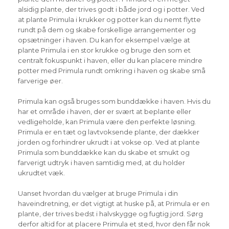
alsidig plante, der trives godt i både jord og i potter. Ved
at plante Primula i krukker og potter kan du nemt flytte
rundt på dem og skabe forskellige arrangementer og
opsætninger i haven. Du kan for eksempel vælge at
plante Primula i en stor krukke og bruge den som et
centralt fokuspunkt i haven, eller du kan placere mindre
potter med Primula rundt omkring i haven og skabe små
farverige øer.
Primula kan også bruges som bunddække i haven. Hvis du
har et område i haven, der er svært at beplante eller
vedligeholde, kan Primula være den perfekte løsning.
Primula er en tæt og lavtvoksende plante, der dækker
jorden og forhindrer ukrudt i at vokse op. Ved at plante
Primula som bunddække kan du skabe et smukt og
farverigt udtryk i haven samtidig med, at du holder
ukrudtet væk.
Uanset hvordan du vælger at bruge Primula i din
haveindretning, er det vigtigt at huske på, at Primula er en
plante, der trives bedst i halvskygge og fugtig jord. Sørg
derfor altid for at placere Primula et sted, hvor den får nok