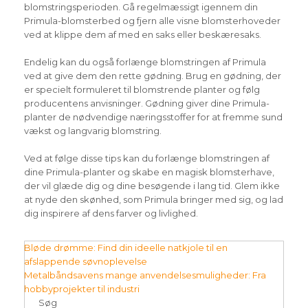
blomstringsperioden. Gå regelmæssigt igennem din
Primula-blomsterbed og fjern alle visne blomsterhoveder
ved at klippe dem af med en saks eller beskæresaks.
Endelig kan du også forlænge blomstringen af Primula
ved at give dem den rette gødning. Brug en gødning, der
er specielt formuleret til blomstrende planter og følg
producentens anvisninger. Gødning giver dine Primula-
planter de nødvendige næringsstoffer for at fremme sund
vækst og langvarig blomstring.
Ved at følge disse tips kan du forlænge blomstringen af
dine Primula-planter og skabe en magisk blomsterhave,
der vil glæde dig og dine besøgende i lang tid. Glem ikke
at nyde den skønhed, som Primula bringer med sig, og lad
dig inspirere af dens farver og livlighed.
Indlægsnavigation
Bløde drømme: Find din ideelle natkjole til en
afslappende søvnoplevelse
Metalbåndsavens mange anvendelsesmuligheder: Fra
hobbyprojekter til industri
Søg