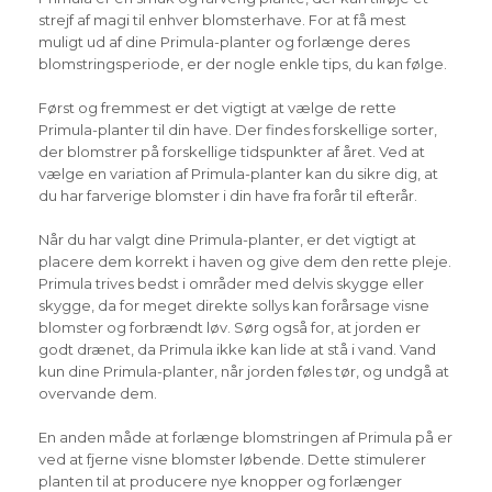
strejf af magi til enhver blomsterhave. For at få mest
muligt ud af dine Primula-planter og forlænge deres
blomstringsperiode, er der nogle enkle tips, du kan følge.
Først og fremmest er det vigtigt at vælge de rette
Primula-planter til din have. Der findes forskellige sorter,
der blomstrer på forskellige tidspunkter af året. Ved at
vælge en variation af Primula-planter kan du sikre dig, at
du har farverige blomster i din have fra forår til efterår.
Når du har valgt dine Primula-planter, er det vigtigt at
placere dem korrekt i haven og give dem den rette pleje.
Primula trives bedst i områder med delvis skygge eller
skygge, da for meget direkte sollys kan forårsage visne
blomster og forbrændt løv. Sørg også for, at jorden er
godt drænet, da Primula ikke kan lide at stå i vand. Vand
kun dine Primula-planter, når jorden føles tør, og undgå at
overvande dem.
En anden måde at forlænge blomstringen af Primula på er
ved at fjerne visne blomster løbende. Dette stimulerer
planten til at producere nye knopper og forlænger