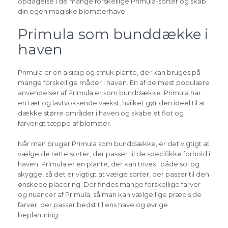
opdagelse i de mange forskellige Primula-sorter og skab
din egen magiske blomsterhave.
Primula som bunddække i
haven
Primula er en alsidig og smuk plante, der kan bruges på
mange forskellige måder i haven. En af de mest populære
anvendelser af Primula er som bunddække. Primula har
en tæt og lavtvoksende vækst, hvilket gør den ideel til at
dække større områder i haven og skabe et flot og
farverigt tæppe af blomster.
Når man bruger Primula som bunddække, er det vigtigt at
vælge de rette sorter, der passer til de specifikke forhold i
haven. Primula er en plante, der kan trives i både sol og
skygge, så det er vigtigt at vælge sorter, der passer til den
ønskede placering. Der findes mange forskellige farver
og nuancer af Primula, så man kan vælge lige præcis de
farver, der passer bedst til ens have og øvrige
beplantning.