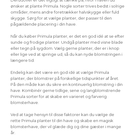
Derudover er det vigtigt at tænke på, hvor i haven du
ønsker at plante Primula. Nogle sorter trives bedst i solrige
områder, mens andre foretrækker halvskygge eller fuld
skygge. Sørg for at vælge planter, der passer til den
pågældende placering i din have.
Når du køber Primula planter, er det en god idé at se efter
sunde og frodige planter. Undgå planter med visne blade
eller tegn på sygdom. Vælg gerne planter, der er i knop
eller lige ved at springe ud, så du kan nyde blomstringen i
længere tid.
Endelig kan det være en god idé at vælge Primula
planter, der blomstrer på forskellige tidspunkter af året.
På den måde kan du sikre en kontinuerlig blomstring i din
have. Kombinér gerne tidlige, sene og langblomstrende
Primula sorter for at skabe en varieret og farverig
blomsterhave.
Ved at tage hensyn til disse faktorer kan du vælge de
rette Primula planter til din have og skabe en magisk
blomsterhave, der vil glæde dig og dine gæster i mange
år.