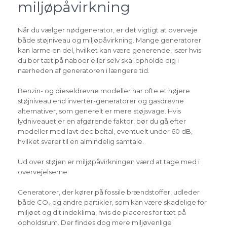
miljøpåvirkning
Når du vælger nødgenerator, er det vigtigt at overveje
både støjniveau og miljøpåvirkning. Mange generatorer
kan larme en del, hvilket kan være generende, især hvis
du bor tæt på naboer eller selv skal opholde dig i
nærheden af generatoren i længere tid.
Benzin- og dieseldrevne modeller har ofte et højere
støjniveau end inverter-generatorer og gasdrevne
alternativer, som generelt er mere støjsvage. Hvis
lydniveauet er en afgørende faktor, bør du gå efter
modeller med lavt decibeltal, eventuelt under 60 dB,
hvilket svarer til en almindelig samtale.
Ud over støjen er miljøpåvirkningen værd at tage med i
overvejelserne.
Generatorer, der kører på fossile brændstoffer, udleder
både CO₂ og andre partikler, som kan være skadelige for
miljøet og dit indeklima, hvis de placeres for tæt på
opholdsrum. Der findes dog mere miljøvenlige