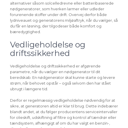
alternativer såsom solcelledrevne eller batteribaserede
nødgeneratorer, som hverken larmer eller udleder
forurenende stoffer under drift. Overvej derfor både
lydniveauet og generatorens miljøaftryk, når du vælger, så
du får en løsning, der tilgodeser både komfort og
bæredygtighed.
Vedligeholdelse og
driftssikkerhed
Vedligeholdelse og driftssikkerhed er afgørende
parametre, når du vælger en nødgenerator til dit
beredskab. En nødgenerator skal kunne starte og levere
strøm, når behovet opstår – også selvom den har stået
ubrugt i længere tid.
Derfor er regelmæssig vedligeholdelse nødvendig for at
sikre, at generatoren altid er klar til brug. Dette indebærer
blandt andet, at du følger producentens serviceintervaller
for olieskift, udskiftning af filtre og kontrol af tændrør eller
tændsystem, afhængigt af om du har valgt en benzin-,