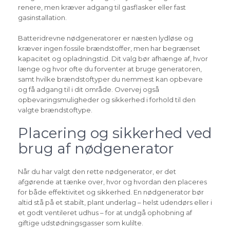
renere, men kræver adgang til gasflasker eller fast
gasinstallation.
Batteridrevne nødgeneratorer er næsten lydløse og
kræver ingen fossile brændstoffer, men har begrænset
kapacitet og opladningstid. Dit valg bør afhænge af, hvor
længe og hvor ofte du forventer at bruge generatoren,
samt hvilke brændstoftyper du nemmest kan opbevare
og få adgang til i dit område. Overvej også
opbevaringsmuligheder og sikkerhed i forhold til den
valgte brændstoftype.
Placering og sikkerhed ved
brug af nødgenerator
Når du har valgt den rette nødgenerator, er det
afgørende at tænke over, hvor og hvordan den placeres
for både effektivitet og sikkerhed. En nødgenerator bør
altid stå på et stabilt, plant underlag – helst udendørs eller i
et godt ventileret udhus – for at undgå ophobning af
giftige udstødningsgasser som kulilte.