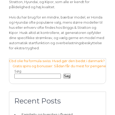
Stratton, Hyundai, og Kipor, som alle er kendt for
pålidelighed og høj kvalitet.
Hvis du har brug for en mindre, bærbar model, er Honda
og Hyundai ofte populære valg, mens større modeller til
hus eller erhverv ofte findes hos Briggs & Stratton og
Kipor. Husk altid at kontrollere, at generatoren opfylder
dine specifikke strømkrav, og vælg gerne en model med
automatisk startfunktion og overbelastningsbeskyttelse
for ekstra tryghed.
Indlægsnavigation
Cbd olie fra formula swiss: Hvad gør den bedst i danmark?
Gratis spins og bonusser: Sådan får du mest for pengene
Søg
Søg
Recent Posts
Familieliv og hverdag i Øverød