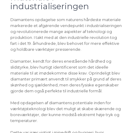
industrialiseringen
Diamantens opdagelse som naturens hårdeste materiale
markerede et afgørende vendepunkt i industrialiseringen
og revolutionerede mange aspekter af teknologi og
produktion. I takt med at den industrielle revolution tog
fart i det 19. århundrede, blev behovet for mere effektive
og holdbare værktøjer presserende.
Diamanter, kendt for deres enestående hårdhed og
slidstyrke, blev hurtigt identificeret som det ideelle
materiale til at imødekomme disse krav. Oprindeligt blev
diamanter primært anvendt til smykker på grund af deres
skønhed og sjældenhed, men deres fysiske egenskaber
gjorde dem også perfekte til industrielle formål.
Med opdagelsen af diamantens potentiale inden for
værktøjsteknologi blev det muligt at skabe skærende og
boreværktøjer, der kunne modstå ekstremt høje tryk og
temperaturer.
Dette var især vigtigt i minedrift og byggeri, hvor