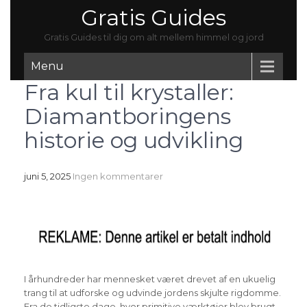
Gratis Guides
Gratis Guides til dig om alt mellem himmel og jord
Menu
Fra kul til krystaller:
Diamantboringens
historie og udvikling
juni 5, 2025
Ingen kommentarer
I århundreder har mennesket været drevet af en ukuelig
trang til at udforske og udvinde jordens skjulte rigdomme.
Fra de tidligste dage, hvor primitive værktøjer blev brugt