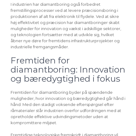
I industrien har diamantboring også forbedret
fremstillingsprocesser ved at levere præcisionsboring i
produktionen af alt fra elektronik til flydele. Ved at sikre
høj effektivitet og præcision har diamantboringer skabt
muligheder for innovation og vækst i adskillige sektorer,
og teknologien fortsætter med at udvikle sig, hvilket
åbner nye døre for fremtidens infrastrukturprojekter og
industrielle fremgangsmåder.
Fremtiden for
diamantboring: Innovation
og bæredygtighed i fokus
Fremtiden for diamantboring byder på spændende
muligheder, hvor innovation og bæredygtighed går hånd i
hånd. Med den stadigt voksende efterspørgsel efter
råmaterialer står industrien overfor udfordringen med at
opretholde effektive udvindingsmetoder uden at
kompromittere miljøet.
Fremtidige teknologiske fremskridt i diamantboring vil