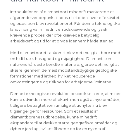
Introduktionen af diamantbor i minedrift markerede et
afgørende vendepunkt i industrihistorien, hvor effektivitet
og præcision blev revolutioneret. Før denne teknologiske
landvinding var minedrift en tidskrævende og fysisk
krævende proces, der ofte krævede betydelig
arbejdskraft og tid for at bryde igennem hårde stenlag.
Med diamantborets ankomst blev det muligt at bore med
en hidtil uset hastighed og nøjagtighed. Diamant, som
naturens hårdeste kendte materiale, gjorde det muligt at
skære igennem de mest modstandsdygtige geologiske
formationer med lethed, hvilket reducerede
omkostningerne og risikoen for arbejderne i minerne.
Denne teknologiske revolution betød ikke alene, at miner
kunne udvindes mere effektivt, men også at nye områder,
tidligere betragtet som umulige at udnytte, nu blev
tilgængelige for ressourcer. Som et resultat af
diamantborenes udbredelse, kunne minedrift
ekspandere til at dække større geografiske områder og
dybere jordlag, hvilket åbnede op for en ny æra af