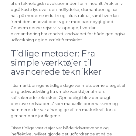
til en teknologisk revolution inden for minedrift. Artiklen vil
også kaste lys over den indflydelse, diamantboring har
haft på moderne industri og infrastruktur, samt hvordan
fremtidens innovationer sigter mod bæredygtighed.
Gennem denne rejse vil vi opdage, hvordan
diamantboring har ændret landskabet for både geologisk
udforskning og industrielt fremskridt.
Tidlige metoder: Fra
simple værktøjer til
avancerede teknikker
I diamantboringens tidlige dage var metoderne præget af
en gradvis udvikling fra simple værktøjer til mere
sofistikerede teknikker. Oprindeligt blev der brugt
primitive redskaber såsom manuelle boremaskiner og
hammere, der var afhængige af ren muskelkraft for at
gennembore jordlagene.
Disse tidlige værktøjer var både tidskrævende og
ineffektive, hvilket gjorde det udfordrende at nå de