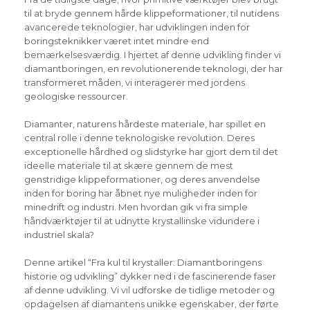
til at bryde gennem hårde klippeformationer, til nutidens
avancerede teknologier, har udviklingen inden for
boringsteknikker været intet mindre end
bemærkelsesværdig. I hjertet af denne udvikling finder vi
diamantboringen, en revolutionerende teknologi, der har
transformeret måden, vi interagerer med jordens
geologiske ressourcer.
Diamanter, naturens hårdeste materiale, har spillet en
central rolle i denne teknologiske revolution. Deres
exceptionelle hårdhed og slidstyrke har gjort dem til det
ideelle materiale til at skære gennem de mest
genstridige klippeformationer, og deres anvendelse
inden for boring har åbnet nye muligheder inden for
minedrift og industri. Men hvordan gik vi fra simple
håndværktøjer til at udnytte krystallinske vidundere i
industriel skala?
Denne artikel “Fra kul til krystaller: Diamantboringens
historie og udvikling” dykker ned i de fascinerende faser
af denne udvikling. Vi vil udforske de tidlige metoder og
opdagelsen af diamantens unikke egenskaber, der førte