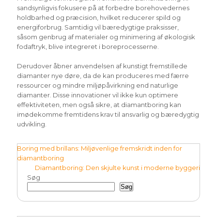
sandsynligvis fokusere på at forbedre borehovedernes
holdbarhed og præcision, hvilket reducerer spild og
energiforbrug. Samtidig vil bæredygtige praksisser,
såsom genbrug af materialer og minimering af økologisk
fodaftryk, blive integreret i boreprocesserne.
Derudover åbner anvendelsen af kunstigt fremstillede
diamanter nye døre, da de kan produceres med færre
ressourcer og mindre miljøpåvirkning end naturlige
diamanter. Disse innovationer vil ikke kun optimere
effektiviteten, men også sikre, at diamantboring kan
imødekomme fremtidens krav til ansvarlig og bæredygtig
udvikling.
Indlægsnavigation
Boring med brillans: Miljøvenlige fremskridt inden for
diamantboring
Diamantboring: Den skjulte kunst i moderne byggeri
Søg
Søg