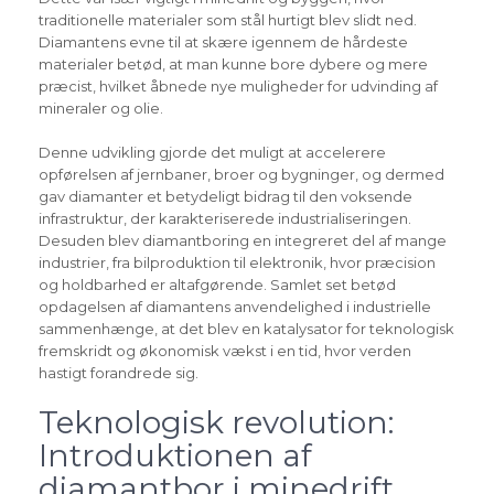
traditionelle materialer som stål hurtigt blev slidt ned.
Diamantens evne til at skære igennem de hårdeste
materialer betød, at man kunne bore dybere og mere
præcist, hvilket åbnede nye muligheder for udvinding af
mineraler og olie.
Denne udvikling gjorde det muligt at accelerere
opførelsen af jernbaner, broer og bygninger, og dermed
gav diamanter et betydeligt bidrag til den voksende
infrastruktur, der karakteriserede industrialiseringen.
Desuden blev diamantboring en integreret del af mange
industrier, fra bilproduktion til elektronik, hvor præcision
og holdbarhed er altafgørende. Samlet set betød
opdagelsen af diamantens anvendelighed i industrielle
sammenhænge, at det blev en katalysator for teknologisk
fremskridt og økonomisk vækst i en tid, hvor verden
hastigt forandrede sig.
Teknologisk revolution:
Introduktionen af
diamantbor i minedrift