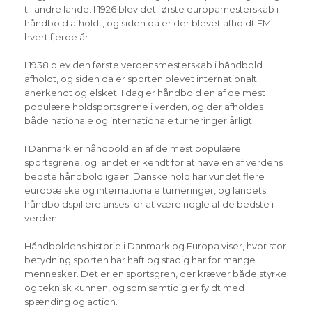
til andre lande. I 1926 blev det første europamesterskab i
håndbold afholdt, og siden da er der blevet afholdt EM
hvert fjerde år.
I 1938 blev den første verdensmesterskab i håndbold
afholdt, og siden da er sporten blevet internationalt
anerkendt og elsket. I dag er håndbold en af de mest
populære holdsportsgrene i verden, og der afholdes
både nationale og internationale turneringer årligt.
I Danmark er håndbold en af de mest populære
sportsgrene, og landet er kendt for at have en af verdens
bedste håndboldligaer. Danske hold har vundet flere
europæiske og internationale turneringer, og landets
håndboldspillere anses for at være nogle af de bedste i
verden.
Håndboldens historie i Danmark og Europa viser, hvor stor
betydning sporten har haft og stadig har for mange
mennesker. Det er en sportsgren, der kræver både styrke
og teknisk kunnen, og som samtidig er fyldt med
spænding og action.