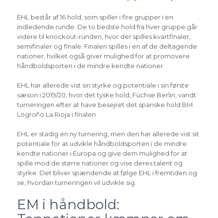
EHL består af 16 hold, som spiller i fire grupper i en
indledende runde. De to bedste hold fra hver gruppe går
videre til knockout-runden, hvor der spilles kvartfinaler,
semifinaler og finale. Finalen spilles i en af de deltagende
nationer, hvilket også giver mulighed for at promovere
håndboldsporten i de mindre kendte nationer.
EHL har allerede vist sin styrke og potentiale i sin første
sæson i 2019/20, hvor det tyske hold, Füchse Berlin, vandt
turneringen efter at have besejret det spanske hold BM
Logroño La Rioja i finalen.
EHL er stadig en ny turnering, men den har allerede vist sit
potentiale for at udvikle håndboldsporten i de mindre
kendte nationer i Europa og give dem mulighed for at
spille mod de større nationer og vise deres talent og
styrke. Det bliver spændende at følge EHL i fremtiden og
se, hvordan turneringen vil udvikle sig.
EM i håndbold: