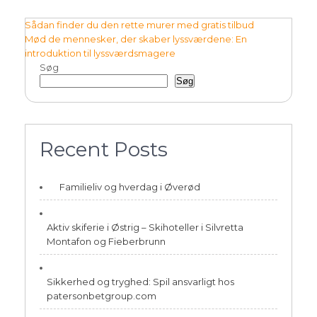
Indlægsnavigation
Sådan finder du den rette murer med gratis tilbud
Mød de mennesker, der skaber lyssværdene: En
introduktion til lyssværdsmagere
Søg
Søg
Recent Posts
Familieliv og hverdag i Øverød
Aktiv skiferie i Østrig – Skihoteller i Silvretta
Montafon og Fieberbrunn
Sikkerhed og tryghed: Spil ansvarligt hos
patersonbetgroup.com