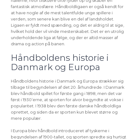
hallerne, hvor tilskuere ofte fylder op og skaber en
fantastisk atmosfære. Håndboldligaen er også kendt for
at have nogle af de mest talentfulde unge spillere i
verden, som senere kan blive en del af landsholdet.
Ligaen er fyldt med spænding, og det er aldrig til at sige,
hvilket hold der vil vinde mesterskabet. Det er en utrolig
underholdende liga at følge, og der er altid masser af
drama og action på banen.
Håndboldens historie i
Danmark og Europa
Håndboldens historie i Danmark og Europa strækker sig
tilbage til begyndelsen af det 20. århundrede. I Danmark
blev håndbold spillet for første gang i 1898, men det var
først i 1930’erne, at sporten for alvor begyndte at vokse i
popularitet. I 1938 blev den første danske håndboldliga
oprettet, og siden da er sporten kun blevet større og
mere populær.
I Europa blev håndbold introduceret af tyskerne i
begyndelsen af 1900-tallet, og sporten spredte sig hurtigt