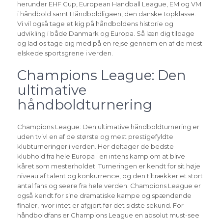
herunder EHF Cup, European Handball League, EM og VM
i håndbold samt Håndboldligaen, den danske topklasse.
Vi vil også tage et kig på håndboldens historie og
udvikling i både Danmark og Europa. Så læn dig tilbage
og lad os tage dig med på en rejse gennem en af de mest
elskede sportsgrene i verden.
Champions League: Den
ultimative
håndboldturnering
Champions League: Den ultimative håndboldturnering er
uden tvivl en af de største og mest prestigefyldte
klubturneringer i verden. Her deltager de bedste
klubhold fra hele Europa i en intens kamp om at blive
kåret som mesterholdet. Turneringen er kendt for sit høje
niveau af talent og konkurrence, og den tiltrækker et stort
antal fans og seere fra hele verden. Champions League er
også kendt for sine dramatiske kampe og spændende
finaler, hvor intet er afgjort før det sidste sekund. For
håndboldfans er Champions League en absolut must-see