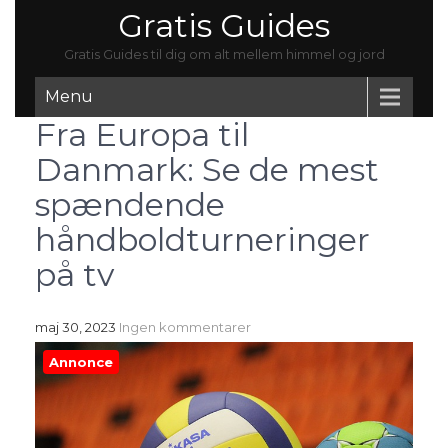
Gratis Guides
Gratis Guides til dig om alt mellem himmel og jord
Menu
Fra Europa til
Danmark: Se de mest
spændende
håndboldturneringer
på tv
maj 30, 2023
Ingen kommentarer
Annonce