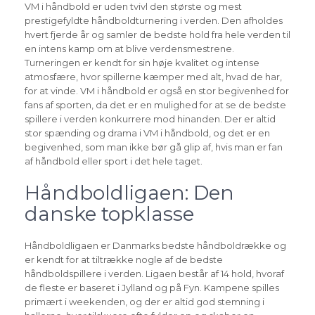
VM i håndbold er uden tvivl den største og mest
prestigefyldte håndboldturnering i verden. Den afholdes
hvert fjerde år og samler de bedste hold fra hele verden til
en intens kamp om at blive verdensmestrene.
Turneringen er kendt for sin høje kvalitet og intense
atmosfære, hvor spillerne kæmper med alt, hvad de har,
for at vinde. VM i håndbold er også en stor begivenhed for
fans af sporten, da det er en mulighed for at se de bedste
spillere i verden konkurrere mod hinanden. Der er altid
stor spænding og drama i VM i håndbold, og det er en
begivenhed, som man ikke bør gå glip af, hvis man er fan
af håndbold eller sport i det hele taget.
Håndboldligaen: Den
danske topklasse
Håndboldligaen er Danmarks bedste håndboldrække og
er kendt for at tiltrække nogle af de bedste
håndboldspillere i verden. Ligaen består af 14 hold, hvoraf
de fleste er baseret i Jylland og på Fyn. Kampene spilles
primært i weekenden, og der er altid god stemning i