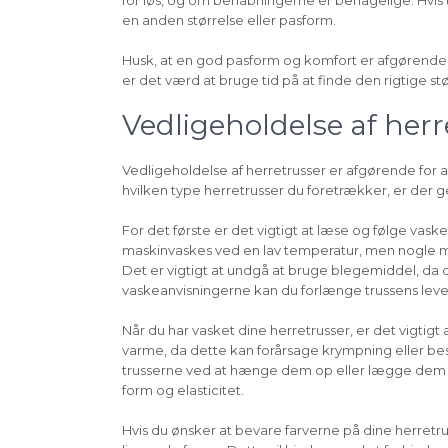
for løs, og om benåbningerne er behagelige. Hvis t
en anden størrelse eller pasform.
Husk, at en god pasform og komfort er afgørende for
er det værd at bruge tid på at finde den rigtige st
Vedligeholdelse af herr
Vedligeholdelse af herretrusser er afgørende for a
hvilken type herretrusser du foretrækker, er der ge
For det første er det vigtigt at læse og følge vask
maskinvaskes ved en lav temperatur, men nogle ma
Det er vigtigt at undgå at bruge blegemiddel, da d
vaskeanvisningerne kan du forlænge trussens levetid
Når du har vasket dine herretrusser, er det vigtig
varme, da dette kan forårsage krympning eller besk
trusserne ved at hænge dem op eller lægge dem fl
form og elasticitet.
Hvis du ønsker at bevare farverne på dine herretr