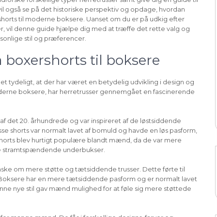
 vil også se på det historiske perspektiv og opdage, hvordan
ershorts til moderne boksere. Uanset om du er på udkig efter
ger, vil denne guide hjælpe dig med at træffe det rette valg og
rsonlige stil og præferencer.
a boxershorts til boksere
det tydeligt, at der har været en betydelig udvikling i design og
 moderne boksere, har herretrusser gennemgået en fascinerende
af det 20. århundrede og var inspireret af de løstsiddende
se shorts var normalt lavet af bomuld og havde en løs pasform,
rshorts blev hurtigt populære blandt mænd, da de var mere
te stramtspændende underbukser.
nske om mere støtte og tætsiddende trusser. Dette førte til
 Boksere har en mere tætsiddende pasform og er normalt lavet
nne nye stil gav mænd mulighed for at føle sig mere støttede