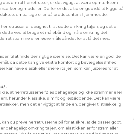
 og pasform af herretrusser, er det vigtigt at være opmærksom
e mærker og modeller. Derfor er det altid en god idé at kigge på
produktets emballage eller på producentens hjemmeside.
e herretrusser er designet til at sidde omkring taljen, og det er
gøre dette ved at bruge et målebånd og måle omkring det
 uden at stramme eller løsne målebåndet for at få det mest
uiden til at finde den rigtige størrelse. Det kan være en god idé
aljemål, da dette kan give ekstra komfort og bevægelsesfrihed.
kan have elastik eller snøre i taljen, som kan justeres for at
.
sikre, at herretrusserne føles behagelige og ikke strammer eller
lem, herunder klassiske, slim fit og løstsiddende. Det kan være
rækker, men det er vigtigt at finde en, der giver tilstrækkelig
 kan du prøve herretrusserne på for at sikre, at de passer godt.
 behageligt omkring taljen, om elastikken er for stram eller