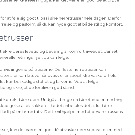
russerne ikke føles rigtige, kan det være en god idé at prøve
 at føle sig godt tilpas i sine herretrusser hele dagen. Derfor
ørrelse og pasform, så du kan nyde godt af både stil og komfort.
etrusser
t sikre deres levetid og bevaring af komfortniveauet. Uanset
nerelle retningslinjer, du kan følge.
eanvisningerne på trusserne. De fleste herretrusser kan
terialer kan kræve håndvask eller specifikke vaskeforhold.
et kan beskadige stoffet og farverne. Ved at følge
 og sikre, at de forbliver i god stand.
t at korrekt tørre dem. Undgå at bruge en tørretumbler med høj
adigelse af elastikken. I stedet anbefales det at lufttørre
adt på en tørrestativ. Dette vil hjælpe med at bevare trussens
usser, kan det være en god idé at vaske dem separat eller med