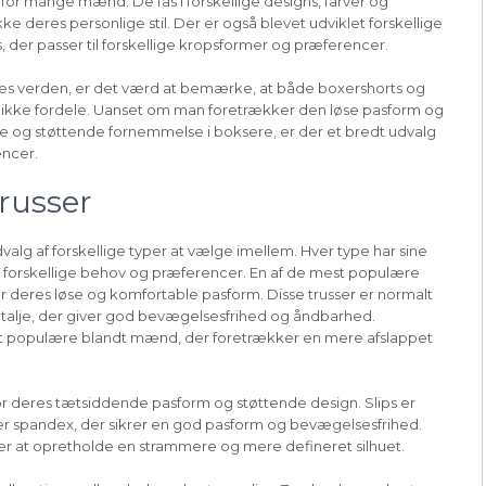
or mange mænd. De fås i forskellige designs, farver og
e deres personlige stil. Der er også blevet udviklet forskellige
s, der passer til forskellige kropsformer og præferencer.
nes verden, er det værd at bemærke, at både boxershorts og
ikke fordele. Uanset om man foretrækker den løse pasform og
de og støttende fornemmelse i boksere, er der et bredt udvalg
encer.
trusser
valg af forskellige typer at vælge imellem. Hver type har sine
l forskellige behov og præferencer. En af de mest populære
or deres løse og komfortable pasform. Disse trusser er normalt
k talje, der giver god bevægelsesfrihed og åndbarhed.
ligt populære blandt mænd, der foretrækker en mere afslappet
for deres tætsiddende pasform og støttende design. Slips er
ler spandex, der sikrer en god pasform og bevægelsesfrihed.
r at opretholde en strammere og mere defineret silhuet.