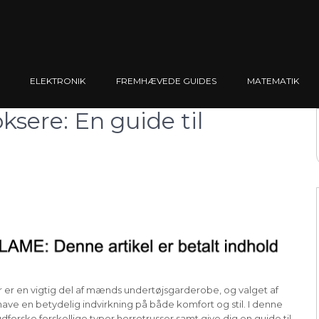
ELEKTRONIK
FREMHÆVEDE GUIDES
MATEMATIK
oksere: En guide til
r er en vigtig del af mænds undertøjsgarderobe, og valget af
have en betydelig indvirkning på både komfort og stil. I denne
i udforske forskellige typer herretrusser samt give dig en guide til