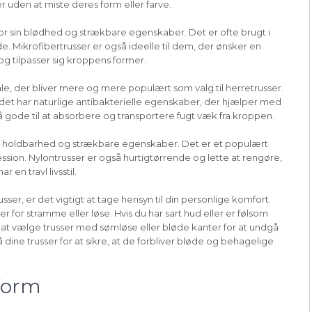
uden at miste deres form eller farve.
 for sin blødhed og strækbare egenskaber. Det er ofte brugt i
e. Mikrofibertrusser er også ideelle til dem, der ønsker en
g tilpasser sig kroppens former.
e, der bliver mere og mere populært som valg til herretrusser.
 det har naturlige antibakterielle egenskaber, der hjælper med
å gode til at absorbere og transportere fugt væk fra kroppen.
 sin holdbarhed og strækbare egenskaber. Det er et populært
ession. Nylontrusser er også hurtigtørrende og lette at rengøre,
 en travl livsstil.
sser, er det vigtigt at tage hensyn til din personlige komfort.
r for stramme eller løse. Hvis du har sart hud eller er følsom
é at vælge trusser med sømløse eller bløde kanter for at undgå
 dine trusser for at sikre, at de forbliver bløde og behagelige
form