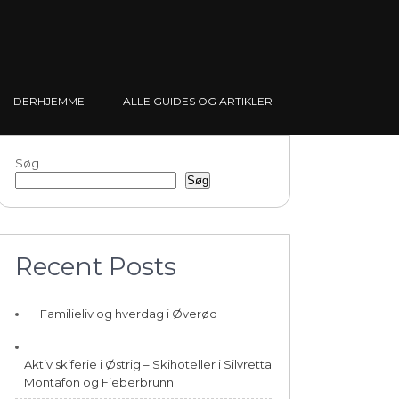
DERHJEMME
ALLE GUIDES OG ARTIKLER
Søg
Søg
Recent Posts
Familieliv og hverdag i Øverød
Aktiv skiferie i Østrig – Skihoteller i Silvretta
Montafon og Fieberbrunn