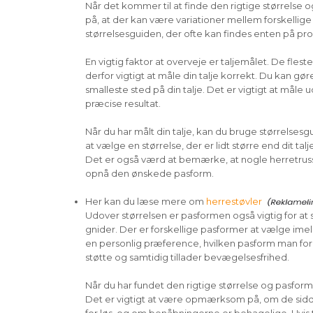
Når det kommer til at finde den rigtige størrelse
på, at der kan være variationer mellem forskellig
størrelsesguiden, der ofte kan findes enten på 
En vigtig faktor at overveje er taljemålet. De flest
derfor vigtigt at måle din talje korrekt. Du kan 
smalleste sted på din talje. Det er vigtigt at måle
præcise resultat.
Når du har målt din talje, kan du bruge størrelsesg
at vælge en størrelse, der er lidt større end dit t
Det er også værd at bemærke, at nogle herretrusser 
opnå den ønskede pasform.
Her kan du læse mere om
herrestøvler
Udover størrelsen er pasformen også vigtig for at 
gnider. Der er forskellige pasformer at vælge imel
en personlig præference, hvilken pasform man foret
støtte og samtidig tillader bevægelsesfrihed.
Når du har fundet den rigtige størrelse og pasform,
Det er vigtigt at være opmærksom på, om de sidder