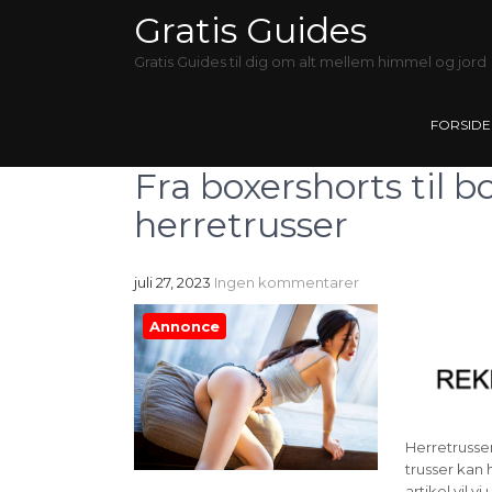
Gratis Guides
Gratis Guides til dig om alt mellem himmel og jord
FORSIDE
Fra boxershorts til b
herretrusser
juli 27, 2023
Ingen kommentarer
Annonce
Herretrusse
trusser kan 
artikel vil v