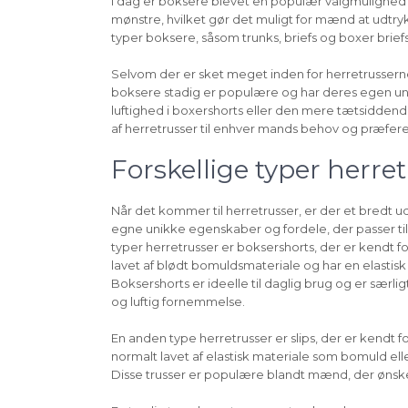
I dag er boksere blevet en populær valgmulighed f
mønstre, hvilket gør det muligt for mænd at udtrykk
typer boksere, såsom trunks, briefs og boxer brief
Selvom der er sket meget inden for herretrusser
boksere stadig er populære og har deres egen un
luftighed i boxershorts eller den mere tætsidden
af herretrusser til enhver mands behov og præfer
Forskellige typer herre
Når det kommer til herretrusser, er der et bredt ud
egne unikke egenskaber og fordele, der passer ti
typer herretrusser er boksershorts, der er kendt f
lavet af blødt bomuldsmateriale og har en elastis
Boksershorts er ideelle til daglig brug og er sær
og luftig fornemmelse.
En anden type herretrusser er slips, der er kendt 
normalt lavet af elastisk materiale som bomuld el
Disse trusser er populære blandt mænd, der ønske