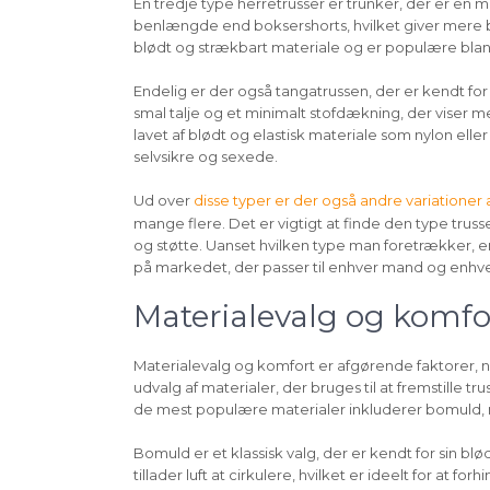
En tredje type herretrusser er trunker, der er en 
benlængde end boksershorts, hvilket giver mere b
blødt og strækbart materiale og er populære bla
Endelig er der også tangatrussen, der er kendt f
smal talje og et minimalt stofdækning, der viser 
lavet af blødt og elastisk materiale som nylon el
selvsikre og sexede.
Ud over
disse typer er der også andre variationer a
mange flere. Det er vigtigt at finde den type trusse
og støtte. Uanset hvilken type man foretrækker, er 
på markedet, der passer til enhver mand og enhver
Materialevalg og komfo
Materialevalg og komfort er afgørende faktorer, nå
udvalg af materialer, der bruges til at fremstille t
de mest populære materialer inkluderer bomuld, 
Bomuld er et klassisk valg, der er kendt for sin bl
tillader luft at cirkulere, hvilket er ideelt for a