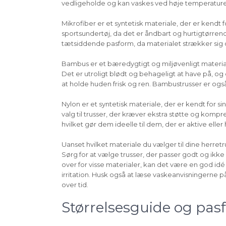
vedligeholde og kan vaskes ved høje temperaturer 
Mikrofiber er et syntetisk materiale, der er kendt
sportsundertøj, da det er åndbart og hurtigtørrend
tætsiddende pasform, da materialet strækker sig o
Bambus er et bæredygtigt og miljøvenligt material
Det er utroligt blødt og behageligt at have på, og
at holde huden frisk og ren. Bambustrusser er ogs
Nylon er et syntetisk materiale, der er kendt for
valg til trusser, der kræver ekstra støtte og kompr
hvilket gør dem ideelle til dem, der er aktive eller har
Uanset hvilket materiale du vælger til dine herretru
Sørg for at vælge trusser, der passer godt og ikke e
over for visse materialer, kan det være en god id
irritation. Husk også at læse vaskeanvisningerne på
over tid.
Størrelsesguide og pas