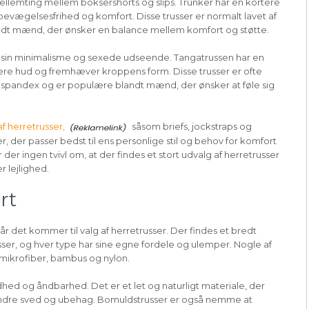
mellemting mellem boksershorts og slips. Trunker har en kortere
evægelsesfrihed og komfort. Disse trusser er normalt lavet af
ndt mænd, der ønsker en balance mellem komfort og støtte.
or sin minimalisme og sexede udseende. Tangatrussen har en
mere hud og fremhæver kroppens form. Disse trusser er ofte
ler spandex og er populære blandt mænd, der ønsker at føle sig
f herretrusser,
såsom briefs, jockstraps og
r, der passer bedst til ens personlige stil og behov for komfort
der ingen tvivl om, at der findes et stort udvalg af herretrusser
 lejlighed.
rt
r det kommer til valg af herretrusser. Der findes et bredt
russer, og hver type har sine egne fordele og ulemper. Nogle af
mikrofiber, bambus og nylon.
ødhed og åndbarhed. Det er et let og naturligt materiale, der
t forhindre sved og ubehag. Bomuldstrusser er også nemme at