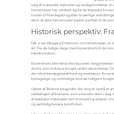
valg af materiale, størrelse og vedligeholdelse. Vi
herretrusser har udviklet sig fra de klassiske box
trusser til hverdagsbrug eller til særlige anlednin
sikre, at dine herretrusser passer perfekt til din pe
Historisk perspektiv: Fr
Når vi ser tilbage på historien om herretrusser, er 
stil. Fra de tidlige dage med boxershorts til de
transformation.
Boxershorts blev først introduceret i begyndelsen 
shorts, som boksere brugte under deres kamp. Dis
der tillod bevægelsesfrihed og ventilation. Boxe
behagelige og rummelige end de tidligere brug
I løbet af årtierne begyndte der dog at opstå et ø
udviklingen af boksere, som vi kender dem i dag.
af elastiske materialer som bomuld og elastan. De
og samtidig bevare komforten.