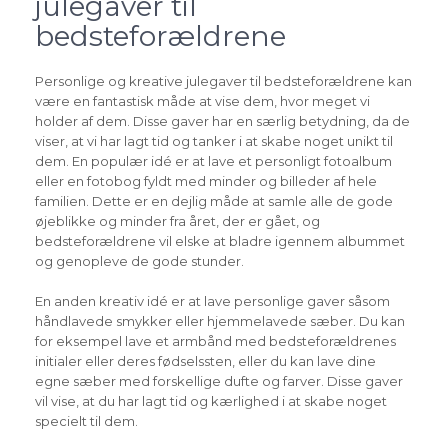
julegaver til
bedsteforældrene
Personlige og kreative julegaver til bedsteforældrene kan
være en fantastisk måde at vise dem, hvor meget vi
holder af dem. Disse gaver har en særlig betydning, da de
viser, at vi har lagt tid og tanker i at skabe noget unikt til
dem. En populær idé er at lave et personligt fotoalbum
eller en fotobog fyldt med minder og billeder af hele
familien. Dette er en dejlig måde at samle alle de gode
øjeblikke og minder fra året, der er gået, og
bedsteforældrene vil elske at bladre igennem albummet
og genopleve de gode stunder.
En anden kreativ idé er at lave personlige gaver såsom
håndlavede smykker eller hjemmelavede sæber. Du kan
for eksempel lave et armbånd med bedsteforældrenes
initialer eller deres fødselssten, eller du kan lave dine
egne sæber med forskellige dufte og farver. Disse gaver
vil vise, at du har lagt tid og kærlighed i at skabe noget
specielt til dem.