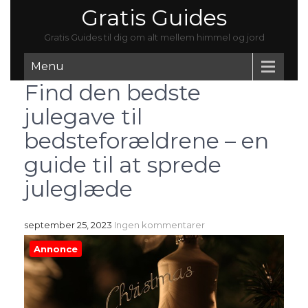
Gratis Guides
Gratis Guides til dig om alt mellem himmel og jord
Menu
Find den bedste
julegave til
bedsteforældrene – en
guide til at sprede
juleglæde
september 25, 2023
Ingen kommentarer
Annonce