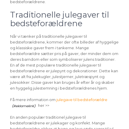
bedsteforældrene.
Traditionelle julegaver til
bedsteforældrene
Når vi tænker på traditionelle julegaver til
bedsteforældrene, kommer der ofte billeder af hyggelige
og klassiske gaver frem i tankerne. Mange
bedsteforældre sætter pris på gaver, der minder dem om
deres barndom eller som symboliserer julens traditioner.
En af de mest populære traditionelle julegaver til
bedsteforældrene er julepynt og dekorationer. Dette kan
være alt fra julekugler, julestjerner, juletræspynt og
julesokker. Disse gaver kan bruges år efter år og skaber
en hyggelig julestemning i bedsteforældrenes hjem.
Få mere information om
julegave til bedsteforældre
her >>
En anden populær traditionel julegave til
bedsteforældrene er julekager og konfekt. Mange
bedsteforældre elsker at bage og lave søde sager til jul,