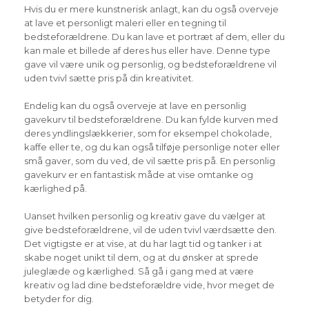
Hvis du er mere kunstnerisk anlagt, kan du også overveje
at lave et personligt maleri eller en tegning til
bedsteforældrene. Du kan lave et portræt af dem, eller du
kan male et billede af deres hus eller have. Denne type
gave vil være unik og personlig, og bedsteforældrene vil
uden tvivl sætte pris på din kreativitet.
Endelig kan du også overveje at lave en personlig
gavekurv til bedsteforældrene. Du kan fylde kurven med
deres yndlingslækkerier, som for eksempel chokolade,
kaffe eller te, og du kan også tilføje personlige noter eller
små gaver, som du ved, de vil sætte pris på. En personlig
gavekurv er en fantastisk måde at vise omtanke og
kærlighed på.
Uanset hvilken personlig og kreativ gave du vælger at
give bedsteforældrene, vil de uden tvivl værdsætte den.
Det vigtigste er at vise, at du har lagt tid og tanker i at
skabe noget unikt til dem, og at du ønsker at sprede
juleglæde og kærlighed. Så gå i gang med at være
kreativ og lad dine bedsteforældre vide, hvor meget de
betyder for dig.