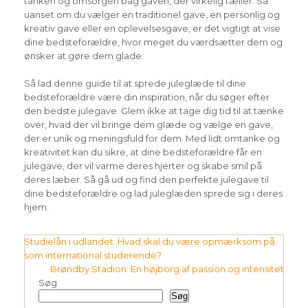
tanken og omsorgen bag gaven, der virkelig tæller. Så
uanset om du vælger en traditionel gave, en personlig og
kreativ gave eller en oplevelsesgave, er det vigtigt at vise
dine bedsteforældre, hvor meget du værdsætter dem og
ønsker at gøre dem glade.
Så lad denne guide til at sprede juleglæde til dine
bedsteforældre være din inspiration, når du søger efter
den bedste julegave. Glem ikke at tage dig tid til at tænke
over, hvad der vil bringe dem glæde og vælge en gave,
der er unik og meningsfuld for dem. Med lidt omtanke og
kreativitet kan du sikre, at dine bedsteforældre får en
julegave, der vil varme deres hjerter og skabe smil på
deres læber. Så gå ud og find den perfekte julegave til
dine bedsteforældre og lad juleglæden sprede sig i deres
hjem.
Indlægsnavigation
Studielån i udlandet: Hvad skal du være opmærksom på
som international studerende?
Brøndby Stadion: En højborg af passion og intensitet
Søg
Søg