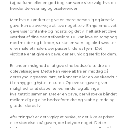
tøj, parfume eller en god bog kan være sikre valg, hvis du
kender deres smag og præferencer.
Men hvis du ønsker at give en mere personlig og kreativ
gave, kan du overveje at lave noget selv. En hjemmelavet
gave viser omtanke og indsats, og det vil helt sikkert blive
værdsat af dine bedsteforældre. Du kan lave en scrapbog
med minder og billeder, strikke en varm og blød sweater
eller male et maleri, der passer til deres hjem. Det
vigtigste er at give en gave, der er unik og særlig for dem.
En anden mulighed er at give dine bedsteforældre en
oplevelsesgave. Dette kan være alt fra en middag på
deres yndlingsrestaurant, en koncert eller en weekendtur
til en hyggelig hytte i naturen. Oplevelsesgaver giver
mulighed for at skabe fælles minder og tilbringe
kvalitetstid sammen. Det er en gave, der vil styrke båndet
mellem dig og dine bedsteforældre og skabe glæde og
glæde i deres liv.
Afslutningsvis er det vigtigt at huske, at det ikke er prisen
eller størrelsen på gaven, der betyder noget. Det er