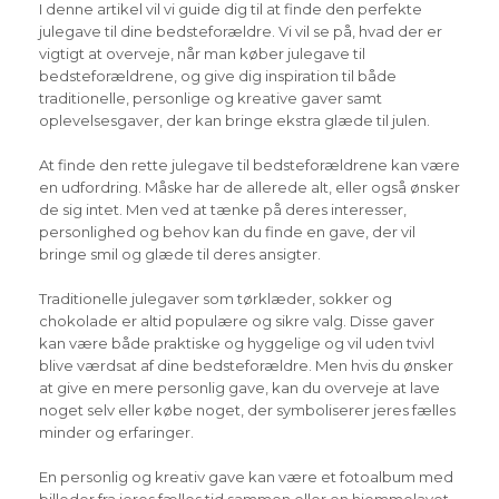
I denne artikel vil vi guide dig til at finde den perfekte
julegave til dine bedsteforældre. Vi vil se på, hvad der er
vigtigt at overveje, når man køber julegave til
bedsteforældrene, og give dig inspiration til både
traditionelle, personlige og kreative gaver samt
oplevelsesgaver, der kan bringe ekstra glæde til julen.
At finde den rette julegave til bedsteforældrene kan være
en udfordring. Måske har de allerede alt, eller også ønsker
de sig intet. Men ved at tænke på deres interesser,
personlighed og behov kan du finde en gave, der vil
bringe smil og glæde til deres ansigter.
Traditionelle julegaver som tørklæder, sokker og
chokolade er altid populære og sikre valg. Disse gaver
kan være både praktiske og hyggelige og vil uden tvivl
blive værdsat af dine bedsteforældre. Men hvis du ønsker
at give en mere personlig gave, kan du overveje at lave
noget selv eller købe noget, der symboliserer jeres fælles
minder og erfaringer.
En personlig og kreativ gave kan være et fotoalbum med