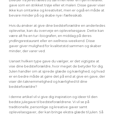
billeder fra jeres fælles tid sammen eller en hjemmelavet
gave som en strikket trøje eller et maleri. Disse gaver viser
ikke kun omtanke og kreativitet, men er også en måde at
bevare minder på og skabe nye i fællesskab.
Hvis du ønsker at give dine bedsteforældre en anderledes
oplevelse, kan du overveje en oplevelsesgave. Dette kan
være alt fra en tur i biografen, en middag på deres
yndlingsrestaurant eller en wellness-weekend. Disse
gaver giver mulighed for kvalitetstid sammen og skaber
minder, der varer ved.
Uanset hvilken type gave du vælger, er det vigtigste at
vise dine bedsteforældre, hvor meget de betyder for dig.
Julen handler om at sprede glæde og kærlighed, og hvad
er en bedre måde at gøre det på end at give en gave, der
viser din taknemmelighed og kærlighed til dine
bedsteforældre?
I denne artikel vil vi give dig inspiration og ideer til den
bedste julegave til bedsteforældrene. Vi vil se på
traditionelle, personlige og kreative gaver samt
oplevelsesgaver, der kan bringe ekstra glæde til julen. Så