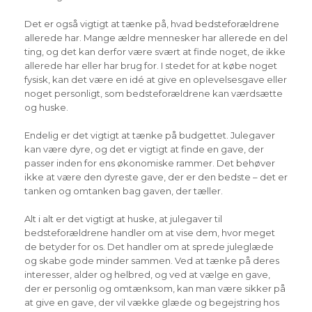
Det er også vigtigt at tænke på, hvad bedsteforældrene
allerede har. Mange ældre mennesker har allerede en del
ting, og det kan derfor være svært at finde noget, de ikke
allerede har eller har brug for. I stedet for at købe noget
fysisk, kan det være en idé at give en oplevelsesgave eller
noget personligt, som bedsteforældrene kan værdsætte
og huske.
Endelig er det vigtigt at tænke på budgettet. Julegaver
kan være dyre, og det er vigtigt at finde en gave, der
passer inden for ens økonomiske rammer. Det behøver
ikke at være den dyreste gave, der er den bedste – det er
tanken og omtanken bag gaven, der tæller.
Alt i alt er det vigtigt at huske, at julegaver til
bedsteforældrene handler om at vise dem, hvor meget
de betyder for os. Det handler om at sprede juleglæde
og skabe gode minder sammen. Ved at tænke på deres
interesser, alder og helbred, og ved at vælge en gave,
der er personlig og omtænksom, kan man være sikker på
at give en gave, der vil vække glæde og begejstring hos