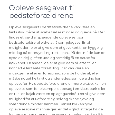
Oplevelsesgaver til
bedsteforældrene
Oplevelsesgaver til bedsteforældrene kan være en
fantastisk måde at skabe fælles minder og glæde på. Der
findes et væld af spændende oplevelser, som
bedsteforældre vil elske at få som julegave. En af
mulighederne er at give dem et gavekort til en hyggelig
middag på deres yndlingsrestaurant. På den måde kan de
nyde en dejlig aften ude og samtidig få en pause fra
køkkenet. En anden idé er at give dem billetter til en
koncert eller teaterforestilling. Det kan være en
musikgenre eller en forestilling, som de holder af, eller
måske noget helt nyt og anderledes, som de aldrig har
oplevet før. Hvis bedsteforældrene er mere aktive, kan en
oplevelse som for eksempel et besøg i en klatrepark eller
en tur i en kajak være en oplagt gaveidé. Det vil give dem
mulighed for at udfordre sig selv og skabe sjove og
spændende minder sammen. Uanset hvilken type
oplevelsesgave man vælger, er det vigtigt at tage højde
for bedsteforældrenes interesser og fysiske formåen. På