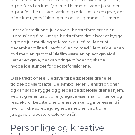
og derfor vil en kurv fyldt med hjemmelavede julekager
og konfekt helt sikkert vække glæde. Det er en gave, der
både kan nydes i juledagene og kan gemmes til senere.
En tredje traditionel julegave til bedsteforældrene er
julemusik og film. Mange bedsteforældre elsker at hygge
sig med julemusik og se klassiske julefilm i løbet af
december måned. Derfor vil en cd med julemusik eller en
dvd med en gammel julefilm være en oplagt gaveidé.
Det er en gave, der kan bringe minder og skabe
hyggelige stunder for bedsteforældrene.
Disse traditionelle julegaver til bedsteforældrene er
tidløse og værdsatte. De symboliserer julens traditioner
og kan skabe hygge og glæde i bedsteforældrenes hjem.
Ved at give en traditionel julegave viser man omtanke og
respekt for bedsteforældrenes ønsker og interesser. Så
hvorfor ikke sprede juleglæde med en traditionel
julegave til bedsteforældrene i år?
Personlige og kreative