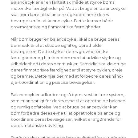
Balancecykler er en fantastisk måde at styrke børns
motoriske færdigheder på. Ved at bruge en balancecykel
skal børn lære at balancere og koordinere deres
bevægelser for at kunne cykle. Dette kræver både
grovmotoriske og finmotoriske færdigheder.
Når børn bruger en balancecykel, skal de bruge deres
benmuskler til at skubbe sig af og opretholde
bevægelsen. Dette styrker deres grovmotoriske
færdigheder og hjælper dem med at udvikle styrke og
udholdenhed i deres benmuskler. Samtidig skal de bruge
deres finmotoriske færdigheder til at styre cyklen, dreje
og bremse. Dette hjælper med at forbedre deres hånd-
øje-koordination og præcise bevægelser.
Balancecykler udfordrer også børns vestibulære system,
som er ansvarligt for deres evne til at opretholde balance
og rumlig opfattelse. Ved at bruge balancecykler kan
børn forbedre deres evne til at opretholde balance og
koordinere deres bevægelser, hvilket er afgørende for
deres motoriske udvikling.
Derfor er det vigtigt at give børn mulighed for at udforske