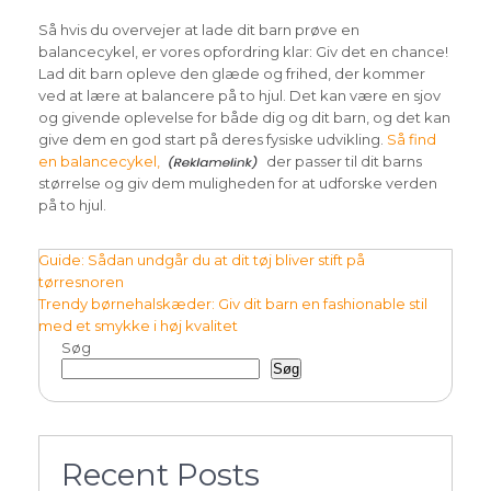
Så hvis du overvejer at lade dit barn prøve en
balancecykel, er vores opfordring klar: Giv det en chance!
Lad dit barn opleve den glæde og frihed, der kommer
ved at lære at balancere på to hjul. Det kan være en sjov
og givende oplevelse for både dig og dit barn, og det kan
give dem en god start på deres fysiske udvikling.
Så find
en balancecykel,
der passer til dit barns
størrelse og giv dem muligheden for at udforske verden
på to hjul.
Indlægsnavigation
Guide: Sådan undgår du at dit tøj bliver stift på
tørresnoren
Trendy børnehalskæder: Giv dit barn en fashionable stil
med et smykke i høj kvalitet
Søg
Søg
Recent Posts