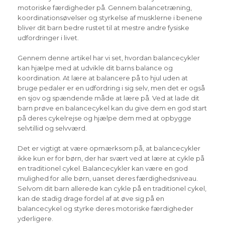
motoriske færdigheder på. Gennem balancetræning,
koordinationsøvelser og styrkelse af musklerne i benene
bliver dit barn bedre rustet til at mestre andre fysiske
udfordringer i livet.
Gennem denne artikel har vi set, hvordan balancecykler
kan hjælpe med at udvikle dit barns balance og
koordination. At lære at balancere på to hjul uden at
bruge pedaler er en udfordring i sig selv, men det er også
en sjov og spændende måde at lære på. Ved at lade dit
barn prøve en balancecykel kan du give dem en god start
på deres cykelrejse og hjælpe dem med at opbygge
selvtillid og selvværd.
Det er vigtigt at være opmærksom på, at balancecykler
ikke kun er for børn, der har svært ved at lære at cykle på
en traditionel cykel. Balancecykler kan være en god
mulighed for alle børn, uanset deres færdighedsniveau.
Selvom dit barn allerede kan cykle på en traditionel cykel,
kan de stadig drage fordel af at øve sig på en
balancecykel og styrke deres motoriske færdigheder
yderligere.