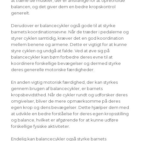
at træne de muskler, der er ansvarlige for at opretholde
balancen, og det giver dem en bedre kropskontrol
generelt.
Derudover er balancecykler også gode til at styrke
barnets koordinationsevne. Når de træder i pedalerne og
styrer cyklen samtidig, kræver det en god koordination
mellem benene og armene. Dette er vigtigt for at kunne
styre cyklen og undgå at falde. Ved at øve sig på
balancecykler kan børn forbedre deres evne til at
koordinere forskellige bevægelser og dermed styrke
deres generelle motoriske færdigheder.
En anden vigtig motorisk færdighed, der kan styrkes
gennem brugen af balancecykler, er barnets
kropsbevidsthed. Når de cykler rundt og udforsker deres
omgivelser, bliver de mere opmærksomme på deres
egen krop og dens bevægelser. Dette hjælper dem med
at udvikle en bedre forståelse for deres egen kropsstilling
og balance, hvilket er afgørende for at kunne udføre
forskellige fysiske aktiviteter.
Endelig kan balancecykler også styrke barnets